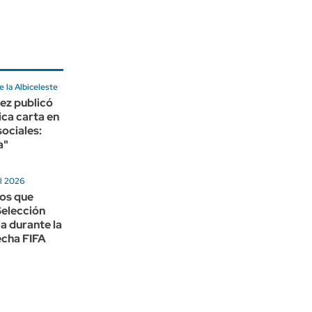
e la Albiceleste
z publicó
ca carta en
sociales:
a"
al 2026
dos que
 Selección
la durante la
echa FIFA