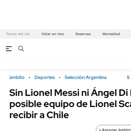
Temas del día
Dólar en vivo
Reservas
Morosidad
NEGOCIOS
ÚLTIMAS NOTICIAS
Especiales Ámbito
ECONOMÍA
ámbito
Deportes
Selección Argentina
5
Real Estate
Banco de Datos
Sin Lionel Messi ni Ángel Di 
Sustentabilidad
Campo
posible equipo de Lionel Sc
Seguros
FINANZAS
ENERGY REPORT
recibir a Chile
Dólar
POLÍTICA
Mercados
+
Agregar ámbito
Nacional