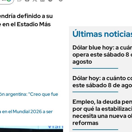
ANUARIO 2025
LIFESTYLE
EDICIÓN IMPRESA
AUTOS
endría definido a su
he en el Estadio Más
Últimas noticia
Dólar blue hoy: a cuá
opera este sábado 8 
agosto
Dólar hoy: a cuánto c
este sábado 8 de ago
ión argentina: "Creo que fue
Empleo, la deuda pen
por qué la estabilizac
a en el Mundial 2026 a ser
necesita una nueva o
reformas