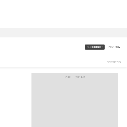
SUSCRIBITE
INGRESÁ
SUMATE A LA COMUNIDAD
Newsletter
DE ÁMBITO
LES
ACCESO FULL - $1.800/MES
ES
CORPORATIVO - CONSULTAR
Si tenés dudas comunicate
con nosotros a
IOS
suscripciones@ambito.com.ar
Llamanos al (54) 11 4556-
9147/48 o
al (54) 11 4449-3256 de lunes a