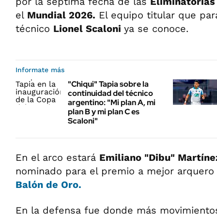
por la séptima fecha de las
Eliminatoria
el
Mundial 2026.
El equipo titular que para
técnico
Lionel Scaloni
ya se conoce.
Informate más
"Chiqui" Tapia sobre la
continuidad del técnico
argentino: "Mi plan A, mi
plan B y mi plan C es
Scaloni"
En el arco estará
Emiliano "Dibu" Martíne
nominado para el premio a mejor arquer
Balón de Oro.
En la defensa fue donde más movimientos 