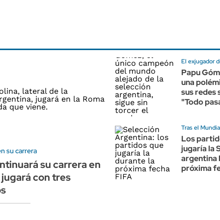
El exjugador d
Papu Góme
una polémi
sus redes 
"Todo pas
Tras el Mundi
Los parti
jugaría la
en su carrera
argentina 
ntinuará su carrera en
próxima f
 jugará con tres
os