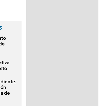
viernes de 10 a 18
s
nto
de
otiza
sto
diente:
ión
la de