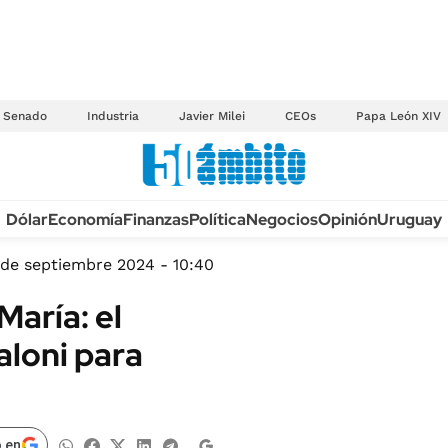
Senado
Industria
Javier Milei
CEOs
Papa León XIV
Anuario autos 2026
Dólar
Economía
Finanzas
Política
Negocios
Opinión
Uruguay
TECNOLOGÍA
NOVEDADES FISCA
MÉXICO
 de septiembre 2024 - 10:40
EDICTOS JUDICIAL
OPINIÓN
María: el
MULTAS
MUNDO
aloni para
LICITACIONES
INFORMACIÓN GENERAL
CUADROS TARIFAR
ESPECTÁCULOS
RECALL
DEPORTES
 en