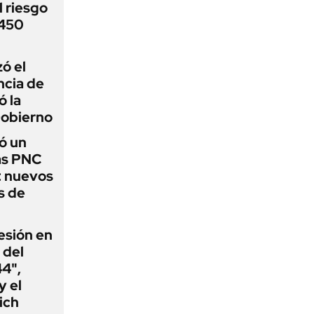
 riesgo
 450
zó el
ncia de
ó la
Gobierno
ó un
as PNC
: nuevos
s de
esión en
 del
44",
y el
ich