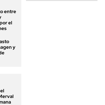
o entre
y
por el
nes
basto
magen y
de
el
Merval
emana