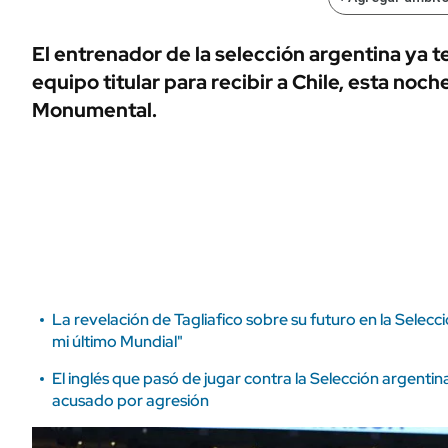
ÁMBITO DEBATE
Municipios
MEDIAKIT AMBITO DEBATE
El entrenador de la selección argentina ya t
URUGUAY
equipo titular para recibir a Chile, esta noc
Monumental.
La revelación de Tagliafico sobre su futuro en la Selecc
mi último Mundial"
El inglés que pasó de jugar contra la Selección argentin
acusado por agresión