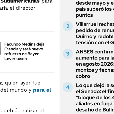
s Sudamericanas
para
desde mayo y el
ría el director
país superó los
puntos
Villarruel recha
pedido de renu
Quirno y redobl
tensión con el 
Facundo Medina deja
Francia y será nuevo
ANSES confirm
refuerzo de Bayer
aumento para l
Leverkusen
en agosto 2026
montos y fecha
cobro
z
, quien ayer fue
Lo que dejó la s
o del mundo y
para el
el Senado: el fin
"bloque de los 
aliados en fuga 
desafío de Bullr
debió realizar el