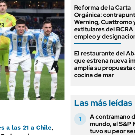
Reforma de la Carta
Orgánica: contrapunt
Werning, Cuattromo 
extitulares del BCRA 
empleo y designacio
El restaurante del A
que estrena nueva i
amplía su propuesta 
cocina de mar
Las más leídas
A contramano d
mundo, el S&P 
es a las 21 a
Chile
,
tuvo su peor s