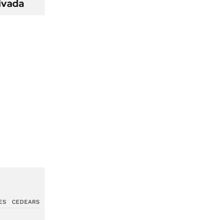
ivada
ES
CEDEARS