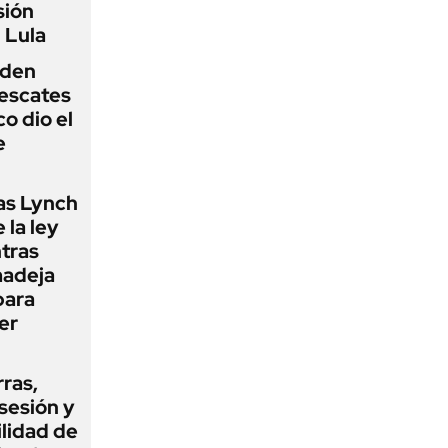
sión
 Lula
iden
rescates
o dio el
e
as Lynch
 la ley
ntras
madeja
para
er
rras,
sesión y
ilidad de