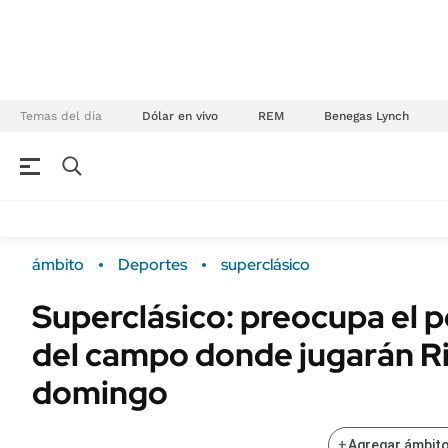
Temas del día
Dólar en vivo
REM
Benegas Lynch
NEGOCIOS
ÚLTIMAS NOTICIAS
Especiales Ámbito
ECONOMÍA
ámbito
Deportes
superclásico
Real Estate
Banco de Datos
Superclásico: preocupa el 
Sustentabilidad
Campo
del campo donde jugarán Ri
Seguros
FINANZAS
ENERGY REPORT
domingo
Dólar
POLÍTICA
Mercados
+
Agregar ámbito
Nacional