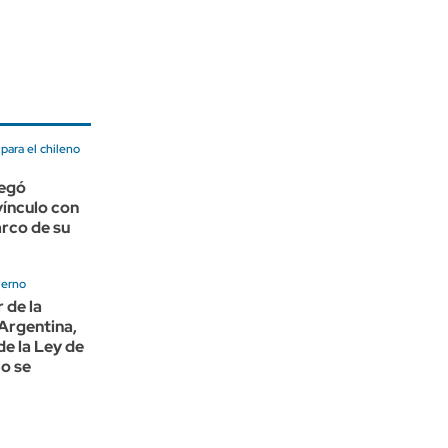
ara el chileno
negó
vínculo con
arco de su
ierno
 de la
Argentina,
de la Ley de
No se