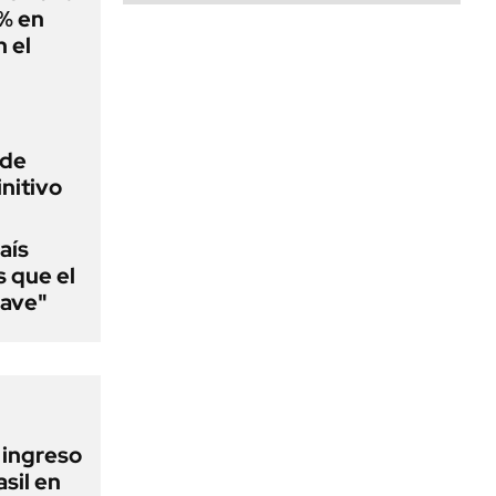
0% en
 el
 de
initivo
aís
s que el
lave"
l ingreso
sil en