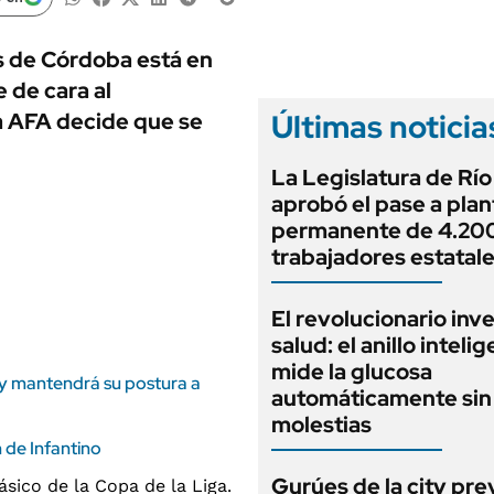
ANUARIO 2025
LIFESTYLE
EDICIÓN IMPRESA
AUTOS
s de Córdoba está en
de cara al
Últimas noticia
a AFA decide que se
La Legislatura de Rí
aprobó el pase a plan
permanente de 4.20
trabajadores estatal
El revolucionario inv
salud: el anillo inteli
mide la glucosa
 y mantendrá su postura a
automáticamente sin 
molestias
 de Infantino
Gurúes de la city pr