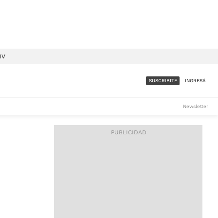
IV
SUSCRIBITE
INGRESÁ
SUMATE A LA COMUNIDAD
Newsletter
DE ÁMBITO
LES
ACCESO FULL - $1.800/MES
ES
CORPORATIVO - CONSULTAR
Si tenés dudas comunicate
con nosotros a
IOS
suscripciones@ambito.com.ar
Llamanos al (54) 11 4556-
9147/48 o
al (54) 11 4449-3256 de lunes a