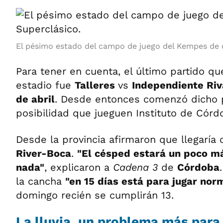
El pésimo estado del campo de juego del Kempes de c
Para tener en cuenta, el último partido q
estadio fue
Talleres
vs
Independiente Riv
de abril
. Desde entonces comenzó dicho p
posibilidad que jueguen Instituto de Córdo
Desde la provincia afirmaron que llegaría c
River-Boca
.
"El césped estará un poco m
nada"
, explicaron a
Cadena 3
de
Córdoba
la cancha
"en 15 días está para jugar no
domingo recién se cumplirán 13.
La lluvia, un problema más para 