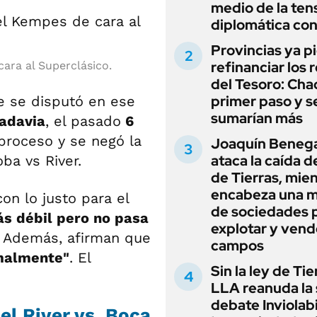
medio de la ten
diplomática con
Provincias ya p
refinanciar los 
ara al Superclásico.
del Tesoro: Chac
primer paso y s
ue se disputó en ese
sumarían más
adavia
, el pasado
6
roceso y se negó la
Joaquín Beneg
ataca la caída de
ba vs River.
de Tierras, mie
encabeza una 
on lo justo para el
de sociedades 
ás débil pero no pasa
explotar y vend
. Además, afirman que
campos
rmalmente"
. El
Sin la ley de Tie
LLA reanuda la 
debate Inviolab
el River vs. Boca