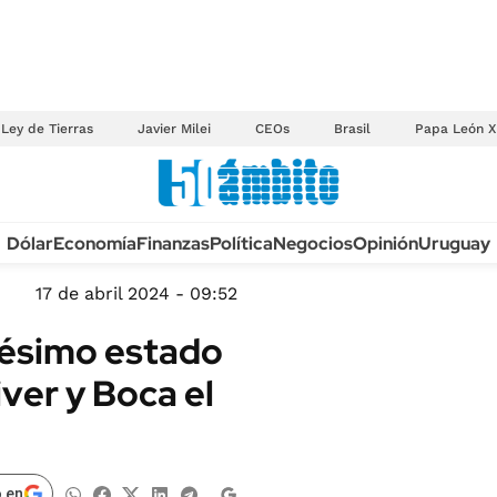
Ley de Tierras
Javier Milei
CEOs
Brasil
Papa León X
Anuario autos 2026
Dólar
Economía
Finanzas
Política
Negocios
Opinión
Uruguay
TECNOLOGÍA
NOVEDADES FISCA
MÉXICO
17 de abril 2024 - 09:52
EDICTOS JUDICIAL
OPINIÓN
pésimo estado
MULTAS
MUNDO
ver y Boca el
LICITACIONES
INFORMACIÓN GENERAL
CUADROS TARIFAR
ESPECTÁCULOS
RECALL
DEPORTES
 en