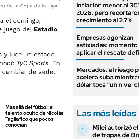
inflación menor al 3
o de la Copa de la Liga.
2026, pero recortaron
crecimiento al 2,7%
á el domingo,
e juego del
Estadio
Empresas agonizan
asfixiadas: momento
aplicar el rescate def
s y luce un estado
rindó
TyC Sports
. En
Mercados: el riesgo p
e cambiar de sede.
acelera suba mientra
dólar toca "un nivel c
Más allá del fútbol: el
Las más leídas
talento oculto de Nicolás
Tagliafico que pocos
conocían
Milei autorizó e
de tropas de Bra