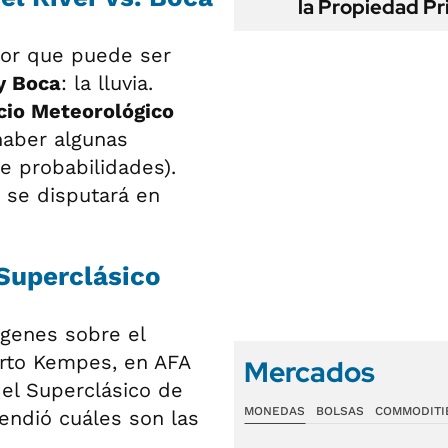
la Propiedad Pr
tor que puede ser
y Boca
: la lluvia.
cio Meteorológico
haber algunas
e probabilidades).
 se disputará en
 Superclásico
ágenes sobre el
erto Kempes, en AFA
Mercados
el Superclásico de
MONEDAS
BOLSAS
COMMODITI
cendió cuáles son las