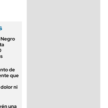
viernes de 10 a 18
s
o Negro
ta
0
es
ento de
gente que
dolor ni
evén una