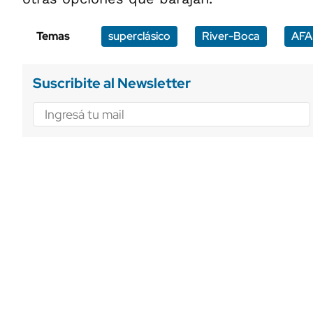
Temas
superclásico
River-Boca
AFA
Suscribite al Newsletter