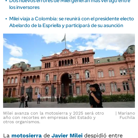
Dos nuevos errores de Milei generan más vértigo entre
los inversores
Milei viaja a Colombia: se reunirá con el presidente electo
Abelardo de la Espriella y participará de su asunción
Milei avanza con la motosierra y 2025 será otro
Mariano
año con recortes en empresas del Estado y
Fuchila
otros organismos.
La
motosierra
de
Javier Milei
despidió entre