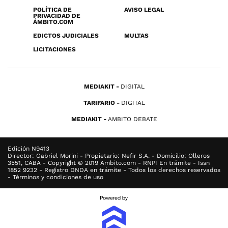
POLÍTICA DE
AVISO LEGAL
PRIVACIDAD DE
ÁMBITO.COM
EDICTOS JUDICIALES
MULTAS
LICITACIONES
MEDIAKIT
DIGITAL
TARIFARIO
DIGITAL
MEDIAKIT
AMBITO DEBATE
Edición N9413
Director: Gabriel Morini - Propietario: Nefir S.A. - Domicilio: Olleros
3551, CABA - Copyright © 2019 Ambito.com - RNPI En trámite - Issn
1852 9232 - Registro DNDA en trámite - Todos los derechos reservados
- Términos y condiciones de uso