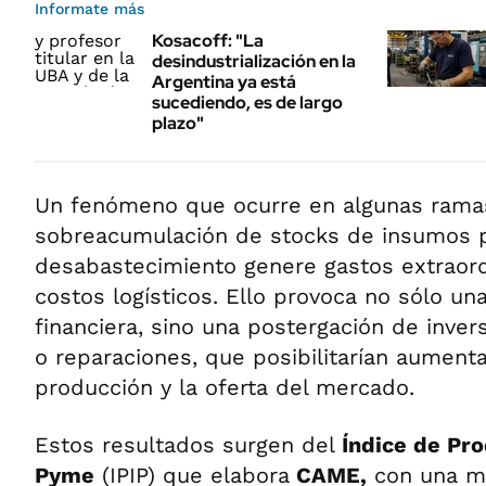
Informate más
Kosacoff: "La
desindustrialización en la
Argentina ya está
sucediendo, es de largo
plazo"
Un fenómeno que ocurre en algunas ramas 
sobreacumulación de stocks de insumos 
desabastecimiento genere gastos extraor
costos logísticos. Ello provoca no sólo un
financiera, sino una postergación de inve
o reparaciones, que posibilitarían aument
producción y la oferta del mercado.
Estos resultados surgen del
Índice de Pro
Pyme
(IPIP) que elabora
CAME,
con una mu