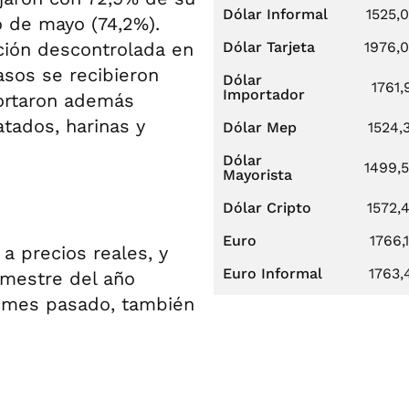
Dólar Informal
1525,
o de mayo (74,2%).
ación descontrolada en
Dólar Tarjeta
1976,
sos se recibieron
Dólar
1761,
Importador
ortaron además
tados, harinas y
Dólar Mep
1524,
Dólar
1499,
Mayorista
Dólar Cripto
1572,
Euro
1766,
 a precios reales, y
Euro Informal
1763,
mestre del año
al mes pasado, también