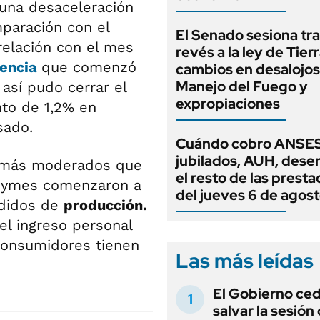
una desaceleración
paración con el
El Senado sesiona tra
elación con el mes
revés a la ley de Tierr
encia
que comenzó
cambios en desalojos,
Manejo del Fuego y
 así pudo cerrar el
expropiaciones
to de 1,2% en
sado.
Cuándo cobro ANSES
jubilados, AUH, dese
n más moderados que
el resto de las prest
s pymes comenzaron a
del jueves 6 de agos
didos de
producción.
l ingreso personal
 consumidores tienen
Las más leídas
El Gobierno ce
salvar la sesión