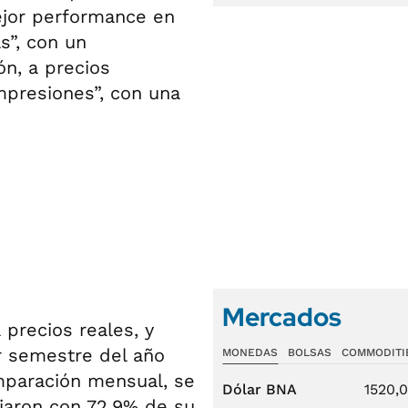
ejor performance en
s”, con un
n, a precios
mpresiones”, con una
Mercados
 precios reales, y
 semestre del año
MONEDAS
BOLSAS
COMMODITI
omparación mensual, se
Dólar BNA
1520,
ajaron con 72,9% de su