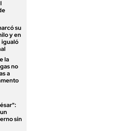
l
de
 marcó su
hilo y en
 igualó
al
e la
agas no
as a
camento
ésar":
 un
erno sin