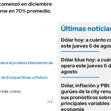
ANUARIO 2025
 comenzó en diciembre
LIFESTYLE
EDICIÓN IMPRESA
tiene en 70% promedio.
AUTOS
Últimas noticia
Dólar hoy: a cuánto c
este jueves 6 de ago
Dólar blue hoy: a cuá
 será el próximo intendente de
opera este jueves 6 
agosto
ra de Enrique Shaw, el futuro
Dólar, inflación y PBI:
gurúes de la city re
sus pronósticos sobre
NA
principales variables 
economía