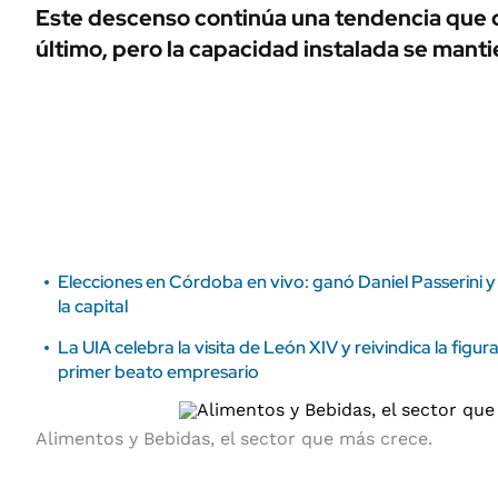
ÁMBITO DEBATE
Este descenso continúa una tendencia que
Municipios
último, pero la capacidad instalada se man
MEDIAKIT AMBITO DEBATE
URUGUAY
Elecciones en Córdoba en vivo: ganó Daniel Passerini y
la capital
La UIA celebra la visita de León XIV y reivindica la figu
primer beato empresario
Alimentos y Bebidas, el sector que más crece.