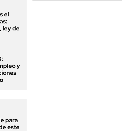
s el
as:
 ley de
:
mpleo y
aciones
to
de para
 de este