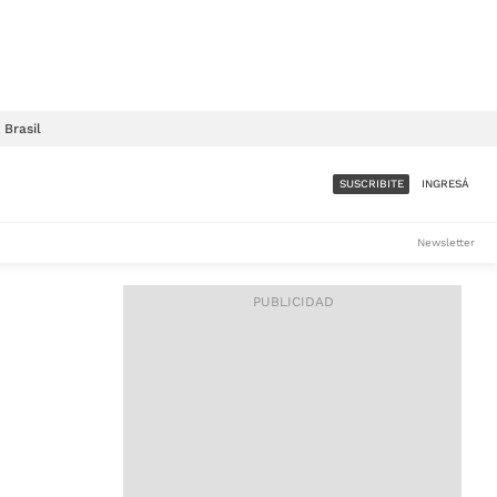
Brasil
SUSCRIBITE
INGRESÁ
SUMATE A LA COMUNIDAD
Newsletter
DE ÁMBITO
LES
ACCESO FULL - $1.800/MES
ES
CORPORATIVO - CONSULTAR
Si tenés dudas comunicate
con nosotros a
IOS
suscripciones@ambito.com.ar
Llamanos al (54) 11 4556-
9147/48 o
al (54) 11 4449-3256 de lunes a