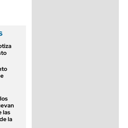
viernes de 10 a 18
s
otiza
sto
nto
de
 los
nuevan
 las
de la