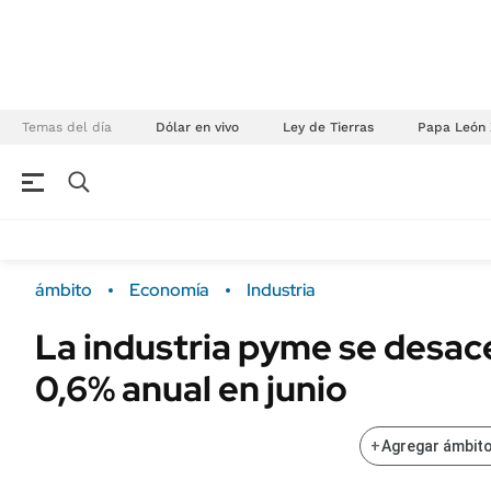
Temas del día
Dólar en vivo
Ley de Tierras
Papa León 
NEGOCIOS
ÚLTIMAS NOTICIAS
Especiales Ámbito
ECONOMÍA
ámbito
Economía
Industria
Real Estate
Banco de Datos
La industria pyme se desace
Sustentabilidad
Campo
0,6% anual en junio
Seguros
FINANZAS
ENERGY REPORT
Dólar
+
Agregar ámbito
POLÍTICA
Mercados
Nacional