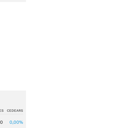
ES
CEDEARS
00
0,00%