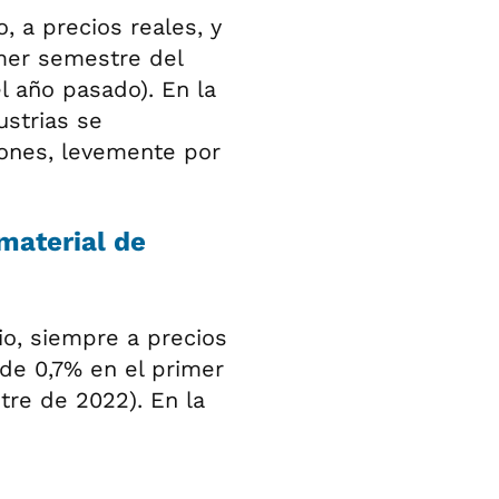
, a precios reales, y
mer semestre del
l año pasado). En la
ustrias se
iones, levemente por
material de
io, siempre a precios
de 0,7% en el primer
re de 2022). En la