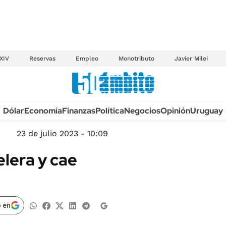
XIV
Reservas
Empleo
Monotributo
Javier Milei
Anuario autos 2026
Dólar
Economía
Finanzas
Política
Negocios
Opinión
Uruguay
TECNOLOGÍA
NOVEDADES FISCA
MÉXICO
23 de julio 2023 - 10:09
EDICTOS JUDICIAL
OPINIÓN
lera y cae
MULTAS
MUNDO
LICITACIONES
INFORMACIÓN GENERAL
CUADROS TARIFAR
ESPECTÁCULOS
 en
RECALL
DEPORTES