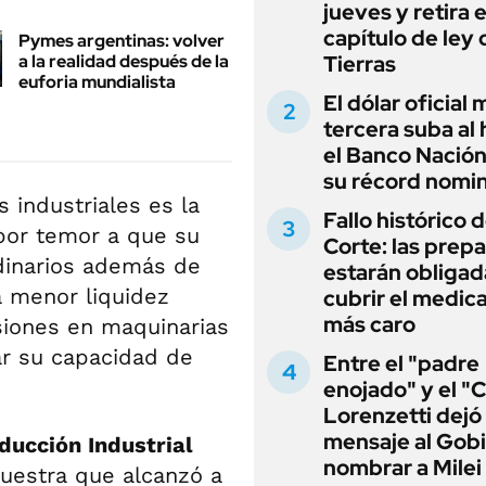
jueves y retira e
capítulo de ley 
Pymes argentinas: volver
a la realidad después de la
Tierras
euforia mundialista
El dólar oficial
tercera suba al 
el Banco Nación
su récord nomin
industriales es la
Fallo histórico d
por temor a que su
Corte: las prep
dinarios además de
estarán obligad
a menor liquidez
cubrir el medi
más caro
rsiones en maquinarias
ar su capacidad de
Entre el "padre
enojado" y el "C
Lorenzetti dejó
mensaje al Gobi
ducción Industrial
nombrar a Milei
estra que alcanzó a