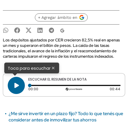
+ Agregar ámbito en
Los depósitos ajustados por CER crecieron 82,5% real en apenas
un mes y superaron el billón de pesos. La caída de las tasas
tradicionales, el avance de la inflación y el reacomodamiento de
carteras impulsaron el regreso de los instrumentos indexados.
×
Toca para escuchar
ESCUCHAR EL RESUMEN DE LA NOTA
Tiempo transcurrido: 0 segundos
Dura
00:00
00:44
¿Me sirve invertir en un plazo fijo? Todo lo que tenés que
considerar antes de inmovilizar tus ahorros