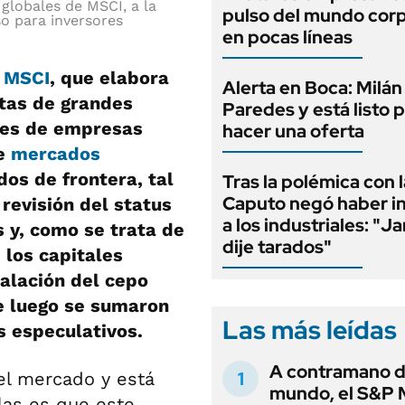
 globales de MSCI, a la
pulso del mundo cor
o para inversores
en pocas líneas
e
MSCI
, que elabora
Alerta en Boca: Milán
stas de grandes
Paredes y está listo 
ones de empresas
hacer una oferta
de
mercados
os de frontera, tal
Tras la polémica con l
Caputo negó haber i
revisión del status
a los industriales: "J
s y, como se trata de
dije tarados"
 los capitales
talación del cepo
e luego se sumaron
Las más leídas
s especulativos.
A contramano d
el mercado y está
mundo, el S&P 
las es que este