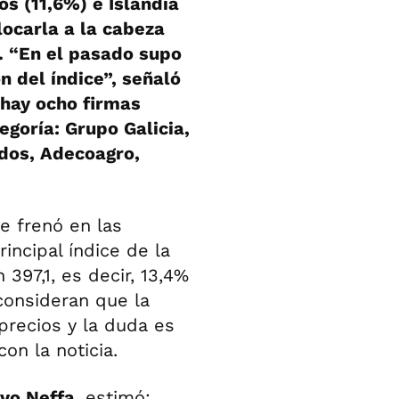
s (11,6%) e Islandia
locarla a la cabeza
. “En el pasado supo
n del índice”, señaló
 hay ocho firmas
egoría: Grupo Galicia,
dos, Adecoagro,
e frenó en las
rincipal índice de la
397,1, es decir, 13,4%
consideran que la
 precios y la duda es
on la noticia.
vo Neffa
, estimó: