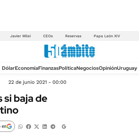
Javier Milei
CEOs
Reservas
Papa León XIV
Anuario autos 2026
Dólar
Economía
Finanzas
Política
Negocios
Opinión
Uruguay
TECNOLOGÍA
NOVEDADES FISCA
MÉXICO
22 de junio 2021 - 00:00
EDICTOS JUDICIAL
OPINIÓN
 si baja de
MULTAS
MUNDO
tino
LICITACIONES
INFORMACIÓN GENERAL
CUADROS TARIFAR
ESPECTÁCULOS
 en
RECALL
DEPORTES