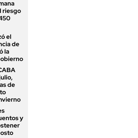
emana
 riesgo
 450
zó el
ncia de
ó la
Gobierno
 CABA
ulio,
as de
cto
nvierno
es
uentos y
ostener
gosto