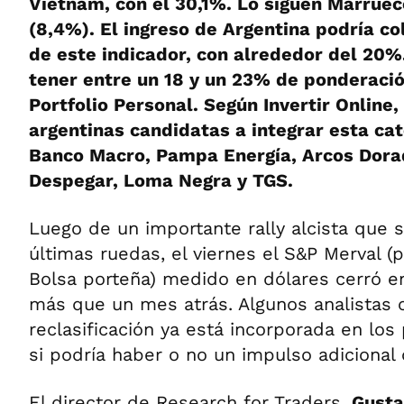
Vietnam, con el 30,1%. Lo siguen Marrueco
(8,4%). El ingreso de Argentina podría co
de este indicador, con alrededor del 20%
tener entre un 18 y un 23% de ponderació
Portfolio Personal. Según Invertir Online,
argentinas candidatas a integrar esta cat
Banco Macro, Pampa Energía, Arcos Dora
Despegar, Loma Negra y TGS.
Luego de un importante rally alcista que s
últimas ruedas, el viernes el S&P Merval (p
Bolsa porteña) medido en dólares cerró en 
más que un mes atrás. Algunos analistas 
reclasificación ya está incorporada en los
si podría haber o no un impulso adicional c
El director de Research for Traders,
Gusta