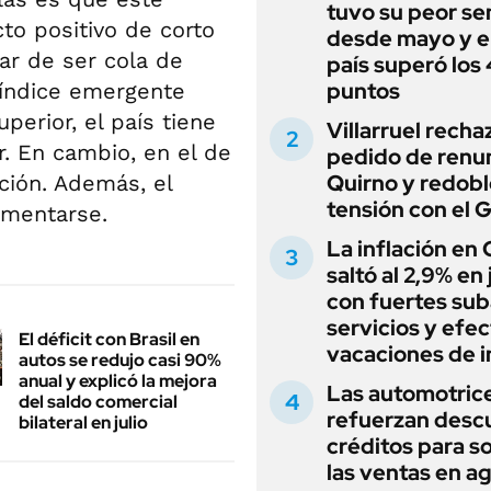
tuvo su peor s
to positivo de corto
desde mayo y el
ar de ser cola de
país superó los
puntos
l índice emergente
erior, el país tiene
Villarruel recha
. En cambio, en el de
pedido de renu
Quirno y redobl
ación. Además, el
tensión con el 
ementarse.
La inflación en
saltó al 2,9% en j
con fuertes sub
servicios y efe
El déficit con Brasil en
vacaciones de i
autos se redujo casi 90%
anual y explicó la mejora
Las automotric
del saldo comercial
refuerzan desc
bilateral en julio
créditos para s
las ventas en a