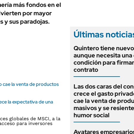
ANUARIO 2025
raería más fondos en el
LIFESTYLE
EDICIÓN IMPRESA
advierten por mayor
AUTOS
es y sus paradojas.
Últimas noticia
Quintero tiene nuev
aunque necesita una 
condición para firmar
contrato
o cae la venta de productos
Las dos caras del co
crece el gasto privad
cae la venta de prod
ece la expectativa de una
masivos y se resiente
humor social
Avatares empresarios