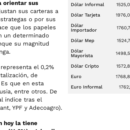
a orientar sus
Dólar Informal
1525,
ustan sus carteras a
Dólar Tarjeta
1976,
strategas o por sus
Dólar
hace que los papeles
1760,
Importador
en un determinado
Dólar Mep
1524,
unque su magnitud
nga.
Dólar
1498,
Mayorista
Dólar Cripto
1572,
representa el 0,2%
talización, de
Euro
1768,
. Es que en esta
Euro Informal
1762,
Rusia, entre otros. De
 índice tras el
ant, YPF y Adecoagro).
 hoy la tiene