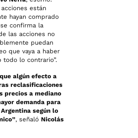
 acciones están
ente hayan comprado
 se confirma la
 de las acciones no
siblemente puedan
veo que vaya a haber
 todo lo contrario”.
que algún efecto a
ras reclasificaciones
os precios a mediano
 mayor demanda para
n Argentina según lo
mico”
, señaló
Nicolás