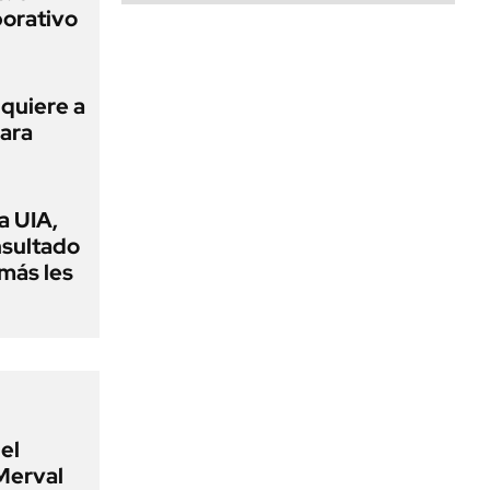
porativo
 quiere a
para
a UIA,
nsultado
amás les
el
Merval