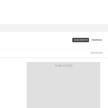
SUSCRIBITE
INGRESÁ
SUMATE A LA COMUNIDAD
Newsletter
DE ÁMBITO
LES
ACCESO FULL - $1.800/MES
ES
CORPORATIVO - CONSULTAR
Si tenés dudas comunicate
con nosotros a
IOS
suscripciones@ambito.com.ar
Llamanos al (54) 11 4556-
9147/48 o
al (54) 11 4449-3256 de lunes a