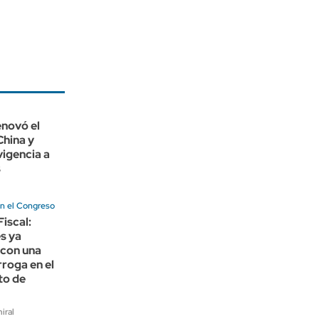
enovó el
China y
vigencia a
s
n el Congreso
Fiscal:
s ya
 con una
roga en el
to de
iral