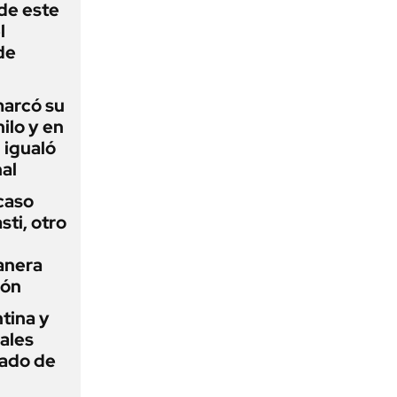
 de este
l
de
 marcó su
hilo y en
 igualó
al
 caso
ti, otro
anera
ión
tina y
ñales
gado de