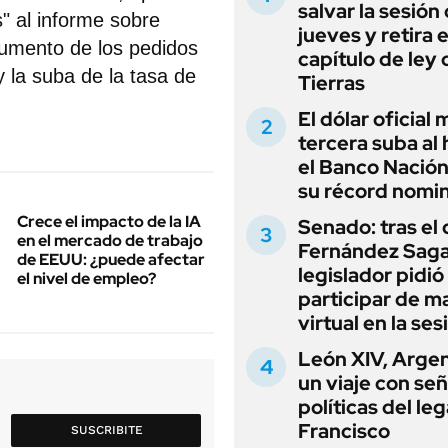
salvar la sesión
s" al informe sobre
jueves y retira e
aumento de los pedidos
capítulo de ley 
 la suba de la tasa de
Tierras
El dólar oficial
tercera suba al 
el Banco Nación
su récord nomin
Crece el impacto de la IA
Senado: tras el
en el mercado de trabajo
Fernández Sagas
de EEUU: ¿puede afectar
legislador pidió
el nivel de empleo?
participar de m
virtual en la ses
León XIV, Argen
un viaje con se
políticas del le
Francisco
SUSCRIBITE