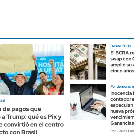
Desde 2009
El BCRA r
swap con 
amplió su 
cinco año
Por demoras e
Inocencia 
contadore
ial
especulan
a de pagos que
nueva prór
 a Trump: qué es Pix y
vencimien
Ganancias
e convirtió en el centro
cto con Brasil
Por Carlos Lam