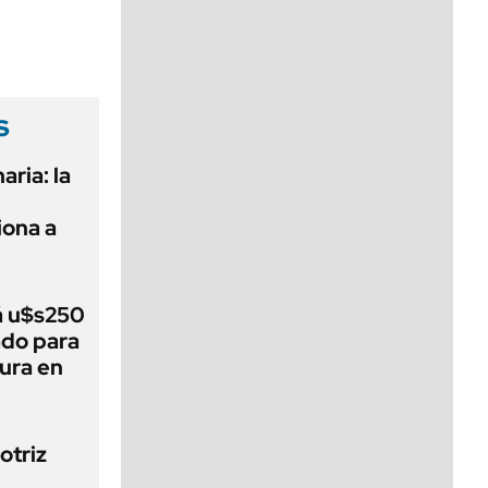
viernes de 10 a 18
s
aria: la
ona a
á u$s250
ado para
tura en
otriz