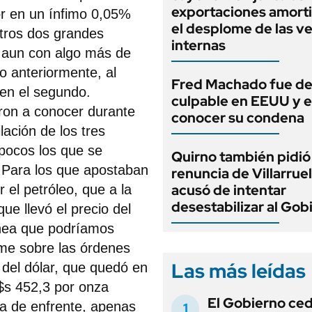
exportaciones amort
or en un ínfimo 0,05%
el desplome de las v
otros dos grandes
internas
 aun con algo más de
o anteriormente, al
Fred Machado fue de
en el segundo.
culpable en EEUU y 
ron a conocer durante
conocer su condena
lación de los tres
pocos los que se
Quirno también pidió 
. Para los que apostaban
renuncia de Villarruel
acusó de intentar
r el petróleo, que a la
desestabilizar al Gob
e llevó el precio del
ínea que podríamos
forme sobre las órdenes
Las más leídas
 del dólar, que quedó en
$s 452,3 por onza
El Gobierno ce
a de enfrente, apenas