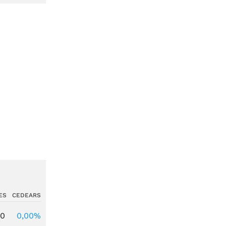
ES
CEDEARS
00
0,00%