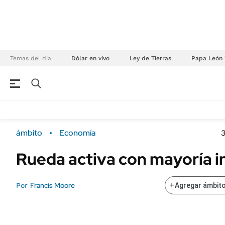
Temas del día
Dólar en vivo
Ley de Tierras
Papa León 
NEGOCIOS
ÚLTIMAS NOTICIAS
Especiales Ámbito
ECONOMÍA
ámbito
Economía
Real Estate
Banco de Datos
Rueda activa con mayoría 
Sustentabilidad
Campo
Seguros
FINANZAS
Francis Moore
Por
+
Agregar ámbito
ENERGY REPORT
Dólar
POLÍTICA
Mercados
Nacional