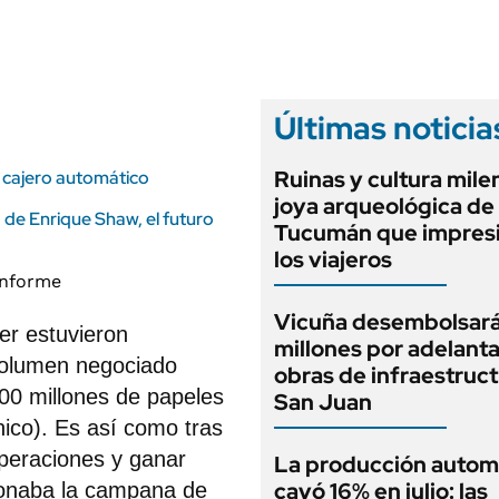
ANUARIO 2025
LIFESTYLE
EDICIÓN IMPRESA
AUTOS
Últimas noticia
Ruinas y cultura milen
el cajero automático
joya arqueológica de
ra de Enrique Shaw, el futuro
Tucumán que impresi
los viajeros
Vicuña desembolsar
er estuvieron
millones por adelant
volumen negociado
obras de infraestruc
800 millones de papeles
San Juan
nico). Es así como tras
peraciones y ganar
La producción autom
cayó 16% en julio: las
sonaba la campana de