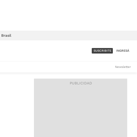
Brasil
SUSCRIBITE
INGRESÁ
SUMATE A LA COMUNIDAD
Newsletter
DE ÁMBITO
LES
ACCESO FULL - $1.800/MES
ES
CORPORATIVO - CONSULTAR
Si tenés dudas comunicate
con nosotros a
IOS
suscripciones@ambito.com.ar
Llamanos al (54) 11 4556-
9147/48 o
al (54) 11 4449-3256 de lunes a