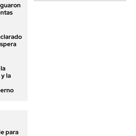
iguaron
entas
clarado
espera
la
 y la
ierno
de para