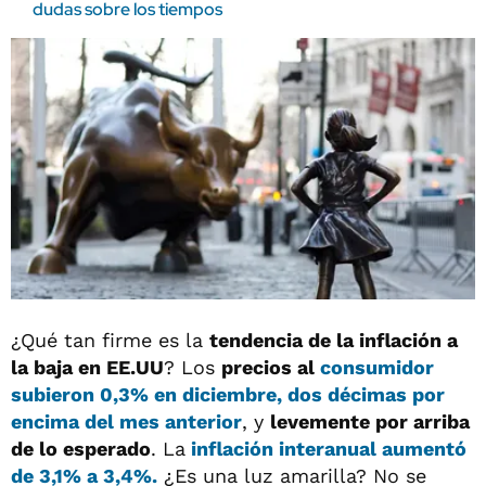
dudas sobre los tiempos
¿Qué tan firme es la
tendencia de la inflación a
la baja en EE.UU
? Los
precios al
consumidor
subieron 0,3% en diciembre,
dos décimas por
encima del mes anterior
, y
levemente por arriba
de lo esperado
. La
inflación interanual aumentó
de
3,1% a 3,4%.
¿Es una luz amarilla? No se