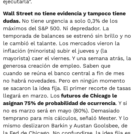
ejecutarla”.
Wall Street no tiene evidencia y tampoco tiene
dudas.
No tiene urgencia a solo 0,3% de los
máximos del S&P 500. Ni depredador. La
temporada de balances se estrenó sin brillo y no
le cambió el talante. Los mercados vieron la
inflación (minorista) subir el jueves y (la
mayorista) caer el viernes. Y una semana atrás, la
generosa creación de empleo. Saben que
cuando se reúna el banco central a fin de mes
no habrá novedades. Pero en ningún momento
se sacaron la idea fija. El primer recorte de tasas
llegará en marzo. Los
futuros de Chicago le
asignan 75% de probabilidad de ocurrencia
. Y si
no es marzo será en mayo (80%). Demasiado
temprano para mis cálculos, señaló Mester. Y lo
mismo deslizaron Barkin y Austan Goolsbee, de
la Fed de Chicago. No confundirse, la idea fija es