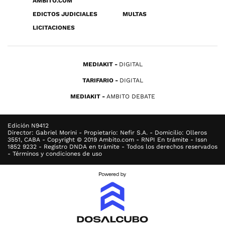
ÁMBITO.COM
EDICTOS JUDICIALES
MULTAS
LICITACIONES
MEDIAKIT
DIGITAL
TARIFARIO
DIGITAL
MEDIAKIT
AMBITO DEBATE
Edición N9412
Director: Gabriel Morini - Propietario: Nefir S.A. - Domicilio: Olleros
3551, CABA - Copyright © 2019 Ambito.com - RNPI En trámite - Issn
1852 9232 - Registro DNDA en trámite - Todos los derechos reservados
- Términos y condiciones de uso