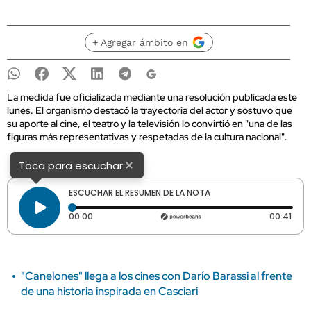
+ Agregar ámbito en
La medida fue oficializada mediante una resolución publicada este
lunes. El organismo destacó la trayectoria del actor y sostuvo que
su aporte al cine, el teatro y la televisión lo convirtió en "una de las
figuras más representativas y respetadas de la cultura nacional".
×
Toca para escuchar
ESCUCHAR EL RESUMEN DE LA NOTA
Tiempo transcurrido: 0 segundos
Dura
00:00
00:41
"Canelones" llega a los cines con Darío Barassi al frente
de una historia inspirada en Casciari