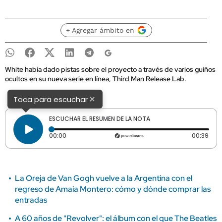
+ Agregar ámbito en
White había dado pistas sobre el proyecto a través de varios guiños
ocultos en su nueva serie en línea, Third Man Release Lab.
×
Toca para escuchar
ESCUCHAR EL RESUMEN DE LA NOTA
Tiempo transcurrido: 0 segundos
Dura
00:00
00:39
La Oreja de Van Gogh vuelve a la Argentina con el
regreso de Amaia Montero: cómo y dónde comprar las
entradas
A 60 años de "Revolver": el álbum con el que The Beatles