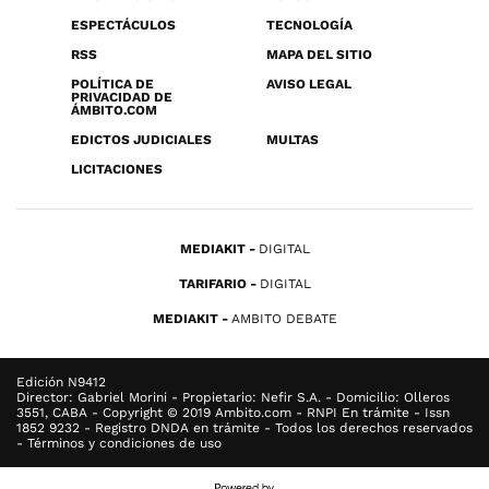
ESPECTÁCULOS
TECNOLOGÍA
RSS
MAPA DEL SITIO
POLÍTICA DE
AVISO LEGAL
PRIVACIDAD DE
ÁMBITO.COM
EDICTOS JUDICIALES
MULTAS
LICITACIONES
MEDIAKIT
DIGITAL
TARIFARIO
DIGITAL
MEDIAKIT
AMBITO DEBATE
Edición N9412
Director: Gabriel Morini - Propietario: Nefir S.A. - Domicilio: Olleros
3551, CABA - Copyright © 2019 Ambito.com - RNPI En trámite - Issn
1852 9232 - Registro DNDA en trámite - Todos los derechos reservados
- Términos y condiciones de uso