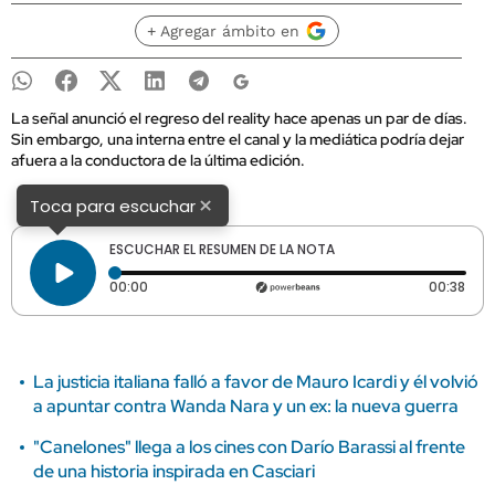
+ Agregar ámbito en
La señal anunció el regreso del reality hace apenas un par de días.
Sin embargo, una interna entre el canal y la mediática podría dejar
afuera a la conductora de la última edición.
×
Toca para escuchar
ESCUCHAR EL RESUMEN DE LA NOTA
Tiempo transcurrido: 0 segundos
Dura
00:00
00:38
La justicia italiana falló a favor de Mauro Icardi y él volvió
a apuntar contra Wanda Nara y un ex: la nueva guerra
"Canelones" llega a los cines con Darío Barassi al frente
de una historia inspirada en Casciari