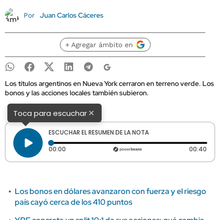
Juan Carlos Cáceres
Por
+ Agregar ámbito en
Los títulos argentinos en Nueva York cerraron en terreno verde. Los
bonos y las acciones locales también subieron.
×
Toca para escuchar
ESCUCHAR EL RESUMEN DE LA NOTA
Tiempo transcurrido: 0 segundos
Dura
00:00
00:40
Los bonos en dólares avanzaron con fuerza y el riesgo
país cayó cerca de los 410 puntos