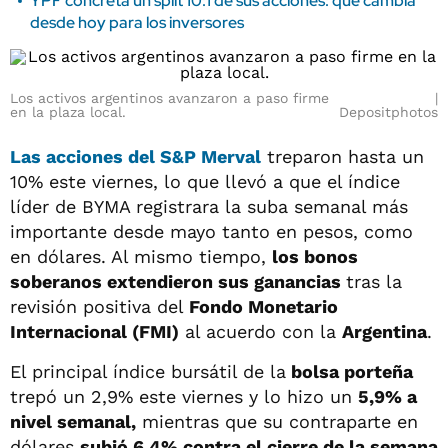
YPF concreta un split 10:1 de sus acciones: qué cambia
desde hoy para los inversores
Los activos argentinos avanzaron a paso firme
en la plaza local.
Depositphotos
Las acciones del
S&P Merval
treparon hasta un
10% este viernes, lo que llevó a que el índice
líder de BYMA registrara la suba semanal más
importante desde mayo tanto en pesos, como
en dólares. Al mismo tiempo,
los bonos
soberanos extendieron sus ganancias
tras la
revisión positiva del
Fondo Monetario
Internacional (FMI)
al acuerdo con la
Argentina
.
El principal índice bursátil de la
bolsa porteña
trepó un 2,9% este viernes y lo hizo un
5,9% a
nivel semanal,
mientras que su contraparte en
dólares
subió 6,4% contra el cierre de la semana