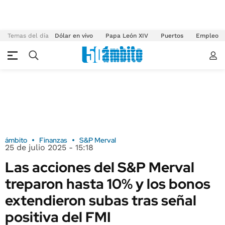
Temas del día
Dólar en vivo
Papa León XIV
Puertos
Empleo
ámbito
Finanzas
S&P Merval
25 de julio 2025 - 15:18
Las acciones del S&P Merval
treparon hasta 10% y los bonos
extendieron subas tras señal
positiva del FMI