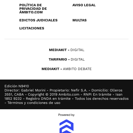
POLÍTICA DE
AVISO LEGAL
PRIVACIDAD DE
ÁMBITO.COM
EDICTOS JUDICIALES
MULTAS
LICITACIONES
MEDIAKIT
DIGITAL
TARIFARIO
DIGITAL
MEDIAKIT
AMBITO DEBATE
Edición N9410
Director: Gabriel Morini - Propietario: Nefir S.A. - Domicilio: Olleros
3551, CABA - Copyright © 2019 Ambito.com - RNPI En trámite - Issn
1852 9232 - Registro DNDA en trámite - Todos los derechos reservados
- Términos y condiciones de uso