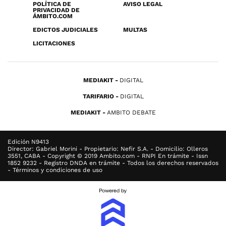
POLÍTICA DE
AVISO LEGAL
PRIVACIDAD DE
ÁMBITO.COM
EDICTOS JUDICIALES
MULTAS
LICITACIONES
MEDIAKIT
DIGITAL
TARIFARIO
DIGITAL
MEDIAKIT
AMBITO DEBATE
Edición N9413
Director: Gabriel Morini - Propietario: Nefir S.A. - Domicilio: Olleros
3551, CABA - Copyright © 2019 Ambito.com - RNPI En trámite - Issn
1852 9232 - Registro DNDA en trámite - Todos los derechos reservados
- Términos y condiciones de uso