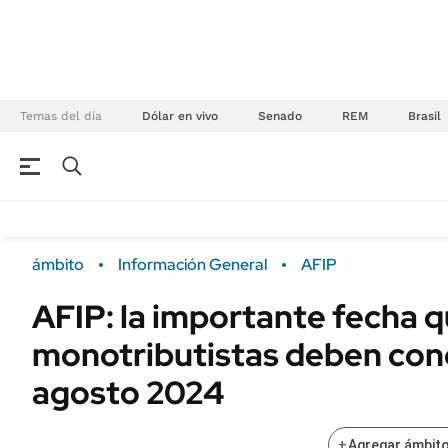
Temas del día
Dólar en vivo
Senado
REM
Brasil
NEGOCIOS
ÚLTIMAS NOTICIAS
Especiales Ámbito
ECONOMÍA
ámbito
Información General
AFIP
Real Estate
Banco de Datos
AFIP: la importante fecha q
Sustentabilidad
Campo
monotributistas deben con
Seguros
FINANZAS
ENERGY REPORT
agosto 2024
Dólar
POLÍTICA
Mercados
+
Agregar ámbito
Nacional