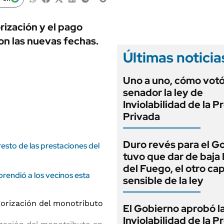
ANUARIO 2025
LIFESTYLE
EDICIÓN IMPRESA
AUTOS
rización y el pago
on las nuevas fechas.
Últimas noticia
Uno a uno, cómo vot
senador la ley de
Inviolabilidad de la 
Privada
Duro revés para el G
sto de las prestaciones del
tuvo que dar de baja
del Fuego, el otro cap
rendió a los vecinos esta
sensible de la ley
El Gobierno aprobó l
Inviolabilidad de la 