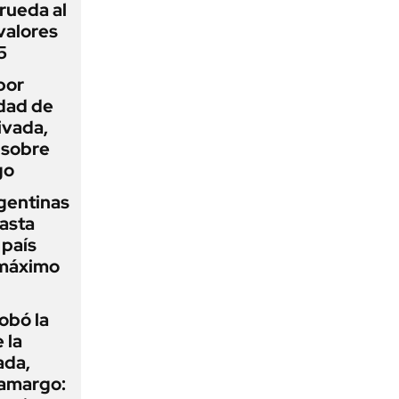
rueda al
 valores
5
por
idad de
ivada,
 sobre
go
gentinas
asta
 país
 máximo
obó la
 la
ada,
 amargo: