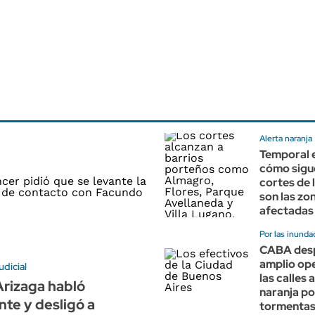
Alerta naranja
Temporal 
cómo sigu
cortes de 
son las zo
afectadas
Por las inunda
CABA desp
amplio ope
udicial
las calles 
rizaga habló
naranja po
te y desligó a
tormenta