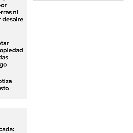
bor
rras ni
 desaire
otar
Propiedad
das
ego
otiza
osto
icada: