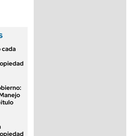
viernes de 10 a 18
s
ó cada
Propiedad
obierno:
 Manejo
ítulo
a
Propiedad