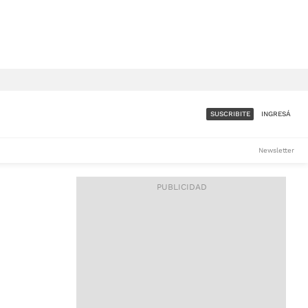
SUSCRIBITE
INGRESÁ
SUMATE A LA COMUNIDAD
Newsletter
DE ÁMBITO
LES
ACCESO FULL - $1.800/MES
ES
CORPORATIVO - CONSULTAR
Si tenés dudas comunicate
con nosotros a
IOS
suscripciones@ambito.com.ar
Llamanos al (54) 11 4556-
9147/48 o
al (54) 11 4449-3256 de lunes a