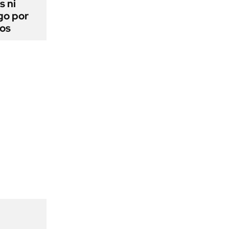
s ni
go por
dos