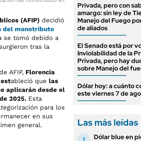
ización del monotributo en
Privada, pero con sa
amargo: sin ley de Tie
blicos (AFIP)
decidió
Manejo del Fuego por
de aliados
n del monotributo
a se tomó debido a
El Senado está por v
urgieron tras la
Inviolabilidad de la 
Privada, pero hay du
sobre Manejo del fu
de AFIP,
Florencia
 est
ableció que
las
Dólar hoy: a cuánto c
e aplicarán desde el
este viernes 7 de ag
 de 2025.
Esta
ategorización para los
ermanecer en sus
Las más leídas
gimen general.
Dólar blue en p