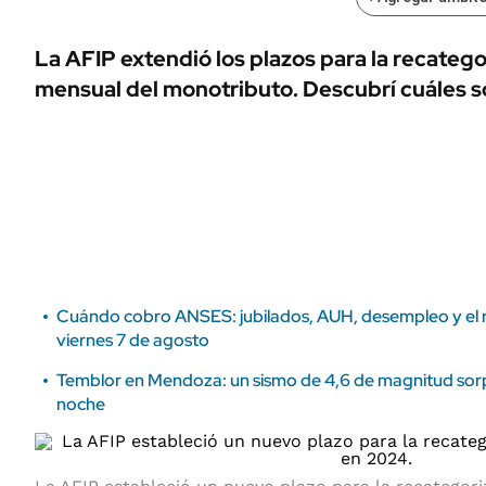
ÁMBITO DEBATE
Municipios
MEDIAKIT AMBITO DEBATE
La AFIP extendió los plazos para la recatego
URUGUAY
mensual del monotributo. Descubrí cuáles s
Cuándo cobro ANSES: jubilados, AUH, desempleo y el re
viernes 7 de agosto
Temblor en Mendoza: un sismo de 4,6 de magnitud sorp
noche