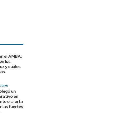
en el AMBA:
en los
luz y cuáles
nas
ciones
legó un
rativo en
ante el alerta
r las fuertes
s