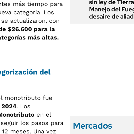
sin ley de Tierra
ntes más tiempo para
Manejo del Fue
eva categoría. Los
desaire de alia
se actualizaron, con
de $26.600 para la
ategorías más altas.
egorización del
el monotributo fue
e 2024
. Los
Monotributo
en el
seguir los pasos para
Mercados
s 12 meses. Una vez