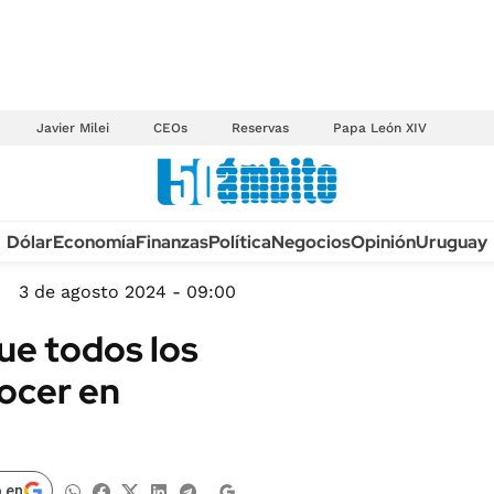
Javier Milei
CEOs
Reservas
Papa León XIV
Anuario autos 2026
Dólar
Economía
Finanzas
Política
Negocios
Opinión
Uruguay
TECNOLOGÍA
NOVEDADES FISCA
MÉXICO
3 de agosto 2024 - 09:00
EDICTOS JUDICIAL
OPINIÓN
ue todos los
MULTAS
MUNDO
ocer en
LICITACIONES
INFORMACIÓN GENERAL
CUADROS TARIFAR
ESPECTÁCULOS
RECALL
DEPORTES
 en