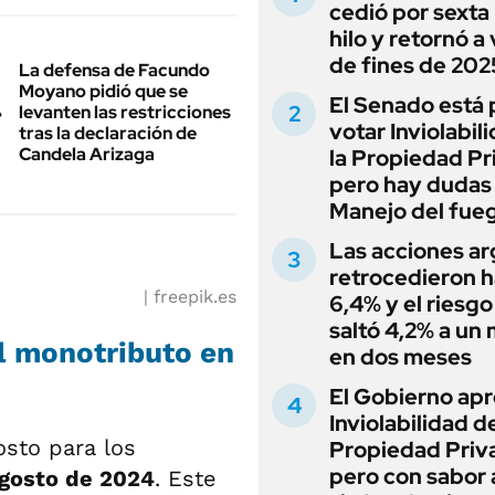
cedió por sexta 
hilo y retornó a
de fines de 202
La defensa de Facundo
Moyano pidió que se
El Senado está 
levanten las restricciones
votar Inviolabil
tras la declaración de
Candela Arizaga
la Propiedad Pr
pero hay dudas
Manejo del fue
Las acciones ar
retrocedieron h
freepik.es
6,4% y el riesgo
saltó 4,2% a un
l monotributo en
en dos meses
El Gobierno apr
Inviolabilidad de
osto para los
Propiedad Priv
pero con sabor
agosto de 2024
. Este