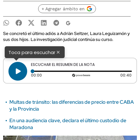
+ Agregar ámbito en
Se concretó el último adiós a Adrián Seltzer, Laura Leguizamón y
sus dos hijos. La investigación judicial continúa su curso.
×
Toca para escuchar
ESCUCHAR EL RESUMEN DE LA NOTA
Tiempo transcurrido: 0 segundos
Dura
00:00
00:40
Multas de tránsito: las diferencias de precio entre CABA
y la Provincia
En una audiencia clave, declara el último custodio de
Maradona