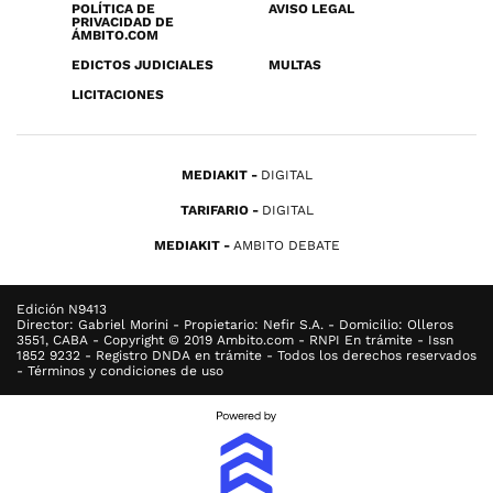
POLÍTICA DE
AVISO LEGAL
PRIVACIDAD DE
ÁMBITO.COM
EDICTOS JUDICIALES
MULTAS
LICITACIONES
MEDIAKIT
DIGITAL
TARIFARIO
DIGITAL
MEDIAKIT
AMBITO DEBATE
Edición N9413
Director: Gabriel Morini - Propietario: Nefir S.A. - Domicilio: Olleros
3551, CABA - Copyright © 2019 Ambito.com - RNPI En trámite - Issn
1852 9232 - Registro DNDA en trámite - Todos los derechos reservados
- Términos y condiciones de uso