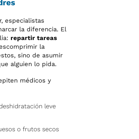
dres
 especialistas
rcar la diferencia. El
lia:
repartir tareas
escomprimir la
estos, sino de asumir
e alguien lo pida.
epiten médicos y
 deshidratación leve
esos o frutos secos