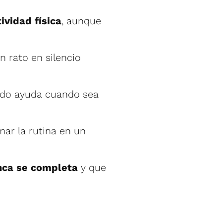
ividad física
, aunque
un rato en silencio
endo ayuda cuando sea
mar la rutina en un
unca se completa
y que