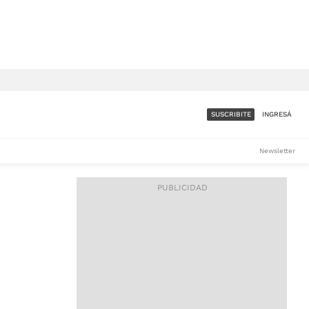
SUSCRIBITE
INGRESÁ
SUMATE A LA COMUNIDAD
Newsletter
DE ÁMBITO
LES
ACCESO FULL - $1.800/MES
ES
CORPORATIVO - CONSULTAR
Si tenés dudas comunicate
con nosotros a
IOS
suscripciones@ambito.com.ar
Llamanos al (54) 11 4556-
9147/48 o
al (54) 11 4449-3256 de lunes a