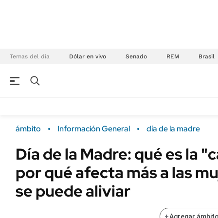
Temas del día
Dólar en vivo
Senado
REM
Brasil
NEGOCIOS
ÚLTIMAS NOTICIAS
Especiales Ámbito
ECONOMÍA
ámbito
Información General
día de la madre
Real Estate
Banco de Datos
Día de la Madre: qué es la "
Sustentabilidad
Campo
por qué afecta más a las m
Seguros
FINANZAS
ENERGY REPORT
se puede aliviar
Dólar
POLÍTICA
Mercados
+
Agregar ámbito
Nacional