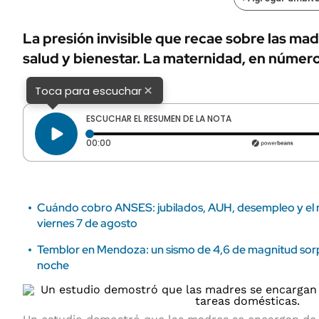
ÁMBITO DEBATE
Municipios
MEDIAKIT AMBITO DEBATE
La presión invisible que recae sobre las ma
URUGUAY
salud y bienestar. La maternidad, en número
×
Toca para escuchar
ESCUCHAR EL RESUMEN DE LA NOTA
Tiempo transcurrido: 0 segundos
00:00
Cuándo cobro ANSES: jubilados, AUH, desempleo y el re
viernes 7 de agosto
Temblor en Mendoza: un sismo de 4,6 de magnitud sorp
noche