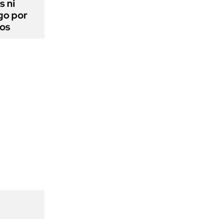
s ni
go por
dos