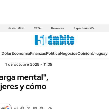
Javier Milei
CEOs
Reservas
Papa León XIV
Anuario autos 2026
Dólar
Economía
Finanzas
Política
Negocios
Opinión
Uruguay
TECNOLOGÍA
NOVEDADES FISCA
MÉXICO
1 de octubre 2025 - 11:35
EDICTOS JUDICIAL
OPINIÓN
carga mental",
MULTAS
MUNDO
ujeres y cómo
LICITACIONES
INFORMACIÓN GENERAL
CUADROS TARIFAR
ESPECTÁCULOS
RECALL
DEPORTES
 en