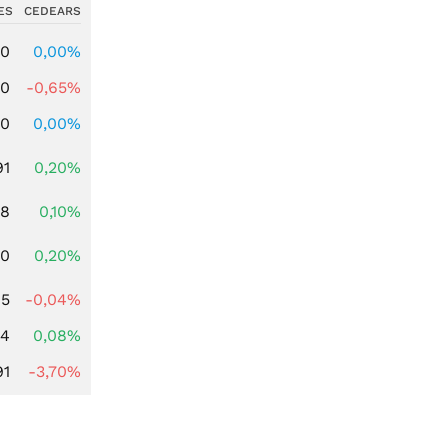
ES
CEDEARS
00
0,00%
00
-0,65%
00
0,00%
91
0,20%
28
0,10%
50
0,20%
85
-0,04%
14
0,08%
91
-3,70%