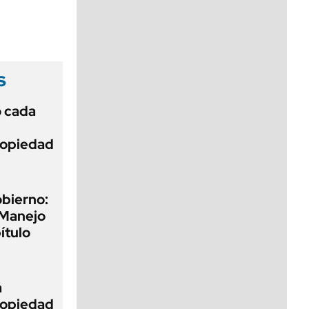
viernes de 10 a 18
s
ó cada
Propiedad
obierno:
 Manejo
ítulo
a
Propiedad