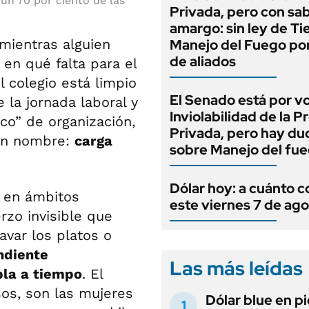
un 70 por ciento de las
Privada, pero con sa
amargo: sin ley de Tie
mientras alguien
Manejo del Fuego por
de aliados
en qué falta para el
 colegio está limpio
El Senado está por v
 la jornada laboral y
Inviolabilidad de la 
ico” de organización,
Privada, pero hay du
e un nombre:
carga
sobre Manejo del fu
Dólar hoy: a cuánto c
 en ámbitos
este viernes 7 de ag
rzo invisible que
lavar los platos o
ndiente
Las más leídas
la a tiempo
. El
sos, son las mujeres
Dólar blue en p