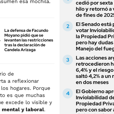
asumen esa mochila.
cedió por sexta 
hilo y retornó a
de fines de 202
El Senado está 
votar Inviolabil
La defensa de Facundo
Moyano pidió que se
la Propiedad Pr
levanten las restricciones
pero hay dudas
tras la declaración de
Manejo del fue
Candela Arizaga
Las acciones ar
retrocedieron h
6,4% y el riesgo
rio de
saltó 4,2% a un
ta a reflexionar
en dos meses
 los hogares. Porque
El Gobierno apr
ierto es que muchas
Inviolabilidad de
e excede lo visible y
Propiedad Priv
, mental y laboral
.
pero con sabor