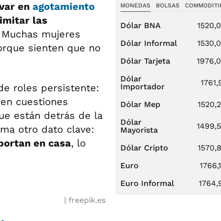
var en
agotamiento
MONEDAS
BOLSAS
COMMODITI
limitar las
Dólar BNA
1520,
. Muchas mujeres
Dólar Informal
1530,
porque sienten que no
Dólar Tarjeta
1976,
Dólar
1761,
de roles persistente:
Importador
en cuestiones
Dólar Mep
1520,
que están detrás de la
Dólar
1499,
uma otro dato clave:
Mayorista
portan en casa
, lo
Dólar Cripto
1570,
Euro
1766,
Euro Informal
1764,
freepik.es