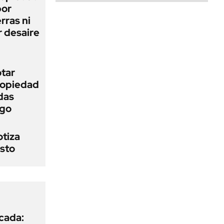
bor
rras ni
 desaire
otar
Propiedad
das
ego
otiza
osto
icada: