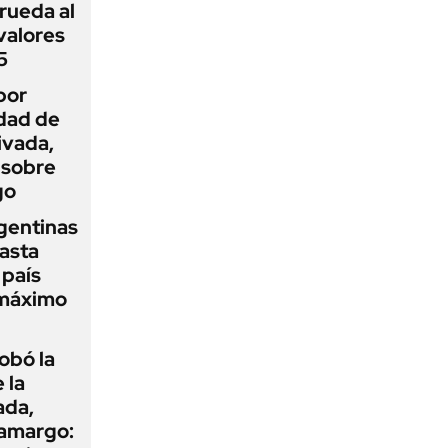
rueda al
 valores
5
por
idad de
ivada,
 sobre
go
gentinas
asta
 país
 máximo
obó la
 la
ada,
 amargo: