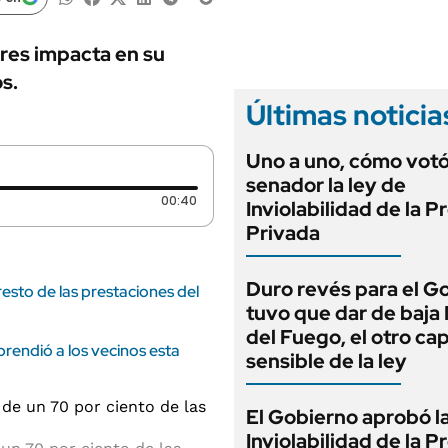
ANUARIO 2025
LIFESTYLE
EDICIÓN IMPRESA
AUTOS
dres impacta en su
s.
Últimas noticia
Uno a uno, cómo vot
senador la ley de
Duración: 40 segundos
00:40
Inviolabilidad de la 
Privada
Duro revés para el G
sto de las prestaciones del
tuvo que dar de baja
del Fuego, el otro cap
rendió a los vecinos esta
sensible de la ley
El Gobierno aprobó l
Inviolabilidad de la 