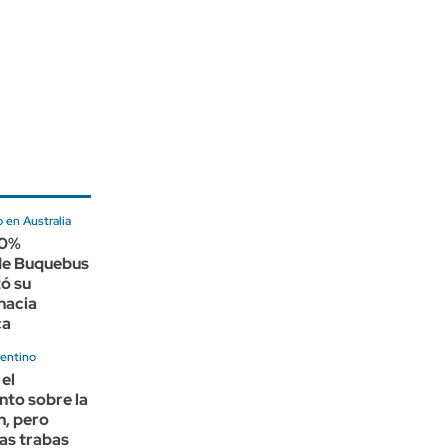
 en Australia
00%
 de Buquebus
ó su
hacia
ca
entino
 el
nto sobre la
n, pero
las trabas