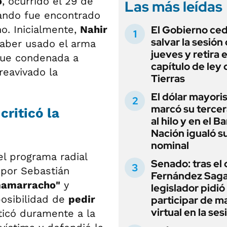
o
, ocurrido el 29 de
Las más leídas
nando fue encontrado
ho. Inicialmente,
Nahir
El Gobierno ce
salvar la sesión
haber usado el arma
jueves y retira e
Fue condenada a
capítulo de ley 
reavivado la
Tierras
El dólar mayori
marcó su tercer
criticó la
al hilo y en el B
Nación igualó s
nominal
el programa radial
Senado: tras el
 por Sebastián
Fernández Sagas
mamarracho"
y
legislador pidió
posibilidad de
pedir
participar de m
virtual en la ses
iticó duramente a la