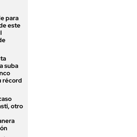
de para
 de este
l
de
sta
a suba
anco
u récord
 caso
ti, otro
anera
ión