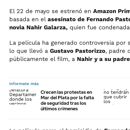
El 22 de mayo se estrenó en
Amazon Prim
basada en el
asesinato de Fernando Past
novia Nahir Galarza,
quien fue condenada
La película ha generado controversia por 
lo que llevó a
Gustavo Pastorizzo
, padre d
públicamente el film, a
Nahir y a su padre
Informate más
Crecen las protestas en
Mar del Plata por la falta
de seguridad tras los
últimos crímenes