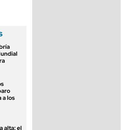
viernes de 10 a 18
s
bría
Mundial
ra
os
paro
 a los
 alta: el