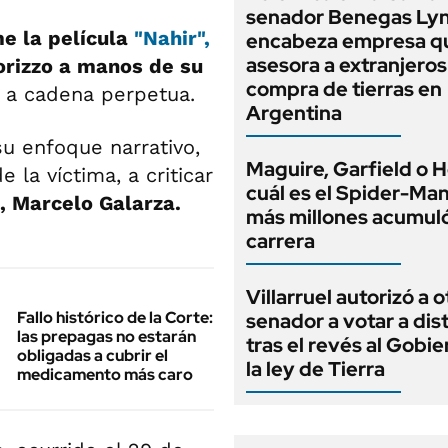
senador Benegas Ly
e la película
"Nahir",
encabeza empresa q
asesora a extranjeros
orizzo a manos de su
compra de tierras en
 a cadena perpetua.
Argentina
su enfoque narrativo,
Maguire, Garfield o H
e la víctima, a criticar
cuál es el Spider-Ma
, Marcelo Galarza.
más millones acumuló
carrera
Villarruel autorizó a o
Fallo histórico de la Corte:
senador a votar a dis
las prepagas no estarán
tras el revés al Gobi
obligadas a cubrir el
la ley de Tierra
medicamento más caro