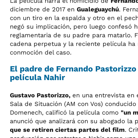
La película narra el homicidio de
Fernand
diciembre de 2017 en
Gualeguaychú
. Fer
con un tiro en la espalda y otro en el pec
negó su implicación, pero luego confesó 
reglamentaria de su padre para matarlo. 
cadena perpetua y la reciente película ha 
conmoción del caso.
El padre de Fernando Pastorizzo 
película Nahir
Gustavo Pastorizzo,
en una entrevista en 
Sala de Situación (AM con Vos) conducido
Domenech, calificó la película como
"un 
anunció que analizará con su abogado la 
que se retiren ciertas partes del film
. Cr