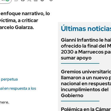
ANUARIO 2025
LIFESTYLE
EDICIÓN IMPRESA
AUTOS
 enfoque narrativo, lo
víctima, a criticar
Últimas noticia
arcelo Galarza.
Gianni Infantino le ha
ofrecido la final del 
2030 a Marruecos pa
sumar apoyo
Gremios universitari
llamaron a un nuevo 
ón perpetua
nacional en respuesta
al en respuesta a los
incumplimientos del
Gobierno
Polémica en la Cámara