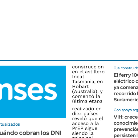
Fue construido
El ferry 1
eléctrico
ya comenz
recorrido 
Sudaméri
Con apoyo arg
VIH: crece
conocimie
tualizados
prevenció
uándo cobran los DNI
persisten 