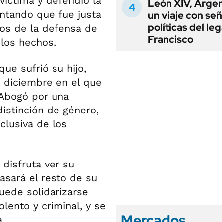
víctima y defendió la
León XIV, Argen
ntando que fue justa
un viaje con se
políticas del le
ntos de la defensa de
Francisco
 los hechos.
ue sufrió su hijo,
e diciembre en el que
 Abogó por una
distinción de género,
clusiva de los
disfruta ver su
pasará el resto de su
uede solidarizarse
lento y criminal, y se
Mercados
.