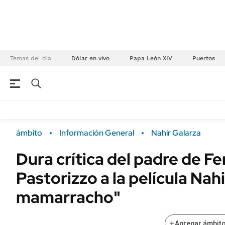
Temas del día
Dólar en vivo
Papa León XIV
Puertos
NEGOCIOS
ÚLTIMAS NOTICIAS
Especiales Ámbito
ECONOMÍA
ámbito
Información General
Nahir Galarza
Real Estate
Banco de Datos
Dura crítica del padre de F
Sustentabilidad
Campo
Pastorizzo a la película Nahi
Seguros
FINANZAS
ENERGY REPORT
mamarracho"
Dólar
POLÍTICA
Mercados
+
Agregar ámbito
Nacional