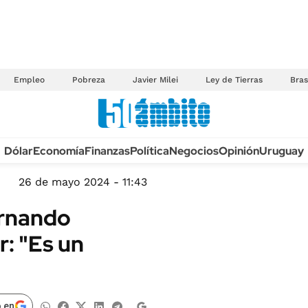
Empleo
Pobreza
Javier Milei
Ley de Tierras
Bras
Anuario autos 2026
Dólar
Economía
Finanzas
Política
Negocios
Opinión
Uruguay
TECNOLOGÍA
NOVEDADES FISCA
MÉXICO
26 de mayo 2024 - 11:43
EDICTOS JUDICIAL
OPINIÓN
ernando
MULTAS
MUNDO
r: "Es un
LICITACIONES
INFORMACIÓN GENERAL
CUADROS TARIFAR
ESPECTÁCULOS
RECALL
DEPORTES
 en