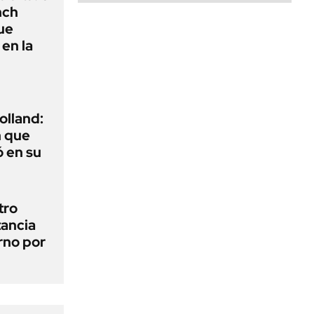
nch
ue
 en la
olland:
n que
 en su
tro
tancia
erno por