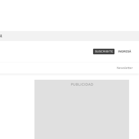
il
SUSCRIBITE
INGRESÁ
SUMATE A LA COMUNIDAD
Newsletter
DE ÁMBITO
LES
ACCESO FULL - $1.800/MES
ES
CORPORATIVO - CONSULTAR
Si tenés dudas comunicate
con nosotros a
IOS
suscripciones@ambito.com.ar
Llamanos al (54) 11 4556-
9147/48 o
al (54) 11 4449-3256 de lunes a