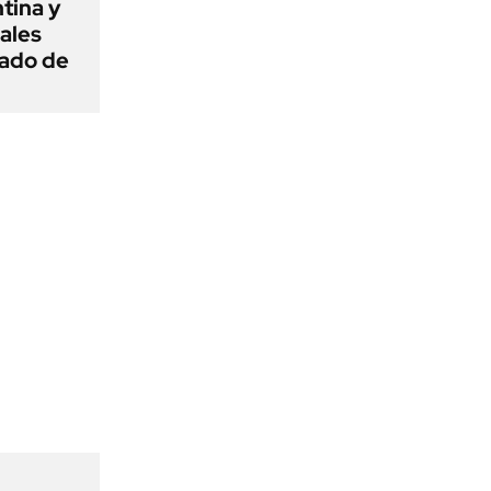
tina y
ñales
gado de