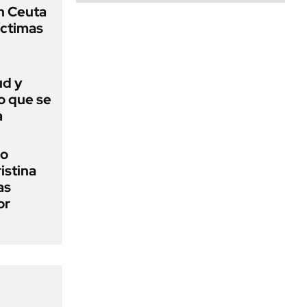
n Ceuta
íctimas
ud y
o que se
a
io
ristina
as
or