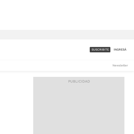
SUSCRIBITE
INGRESÁ
SUMATE A LA COMUNIDAD
Newsletter
DE ÁMBITO
LES
ACCESO FULL - $1.800/MES
ES
CORPORATIVO - CONSULTAR
Si tenés dudas comunicate
con nosotros a
IOS
suscripciones@ambito.com.ar
Llamanos al (54) 11 4556-
9147/48 o
al (54) 11 4449-3256 de lunes a