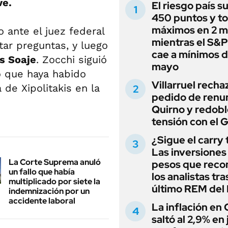
ve.
El riesgo país s
450 puntos y t
máximos en 2 m
 ante el juez federal
mientras el S&
tar preguntas, y luego
cae a mínimos 
s Soaje
. Zocchi siguió
mayo
ó que haya habido
Villarruel recha
 de Xipolitakis en la
pedido de renu
Quirno y redobl
tensión con el 
¿Sigue el carry
Las inversiones
La Corte Suprema anuló
pesos que rec
un fallo que había
los analistas tra
multiplicado por siete la
último REM de
indemnización por un
accidente laboral
La inflación en
saltó al 2,9% en j