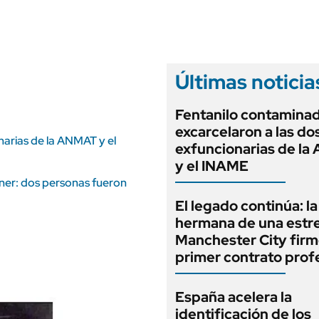
ANUARIO 2025
LIFESTYLE
EDICIÓN IMPRESA
AUTOS
Últimas noticia
Fentanilo contaminad
excarcelaron a las do
narias de la ANMAT y el
exfuncionarias de l
y el INAME
chner: dos personas fueron
El legado continúa: la
hermana de una estre
Manchester City firm
primer contrato prof
España acelera la
identificación de los