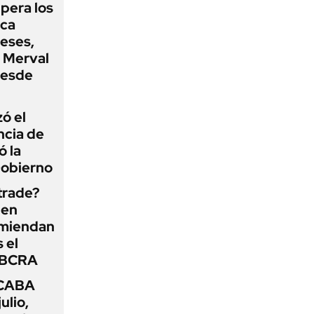
upera los
oca
eses,
P Merval
desde
zó el
ncia de
ó la
Gobierno
 trade?
 en
omiendan
s el
l BCRA
 CABA
ulio,