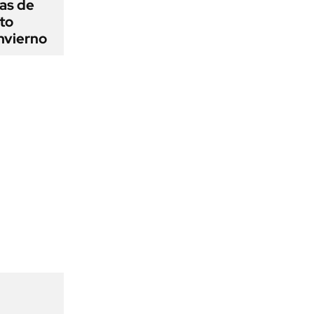
as de
cto
nvierno