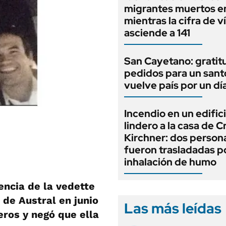
migrantes muertos e
mientras la cifra de v
asciende a 141
San Cayetano: gratit
pedidos para un sant
vuelve país por un dí
Incendio en un edific
lindero a la casa de C
Kirchner: dos person
fueron trasladadas p
inhalación de humo
encia de la vedette
n de Austral en junio
Las más leídas
eros y negó que ella