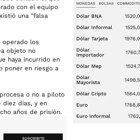
MONEDAS
BOLSAS
COMMODITI
urado con el equipo
xistió una "falsa
Dólar BNA
1520,
Dólar Informal
1525,
Dólar Tarjeta
1976,
a operado los
ea objeto no
Dólar
1760,
Importador
ue haya incurrido en
Dólar Mep
1524,
o poner en riesgo a
Dólar
1498,
Mayorista
 procesa o no a piloto
Dólar Cripto
1564,
e diez días, y en
Euro
1768,
cho años de prisión.
Euro Informal
1762,
SUSCRIBITE