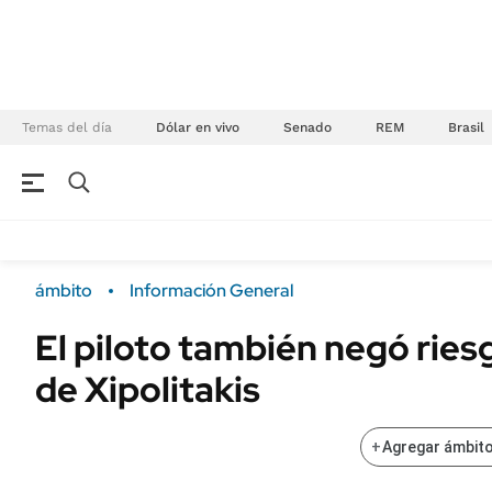
Temas del día
Dólar en vivo
Senado
REM
Brasil
NEGOCIOS
ÚLTIMAS NOTICIAS
Especiales Ámbito
ECONOMÍA
ámbito
Información General
Real Estate
Banco de Datos
El piloto también negó ries
Sustentabilidad
Campo
de Xipolitakis
Seguros
FINANZAS
ENERGY REPORT
Dólar
+
Agregar ámbito
POLÍTICA
Mercados
Nacional