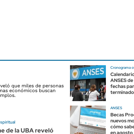
Cronograma of
Calendari
ANSES de 
fechas pa
terminados
ANSES
Becas Pro
nuevos mo
piritual
cómo sabe
e de la UBA reveló
en agosto