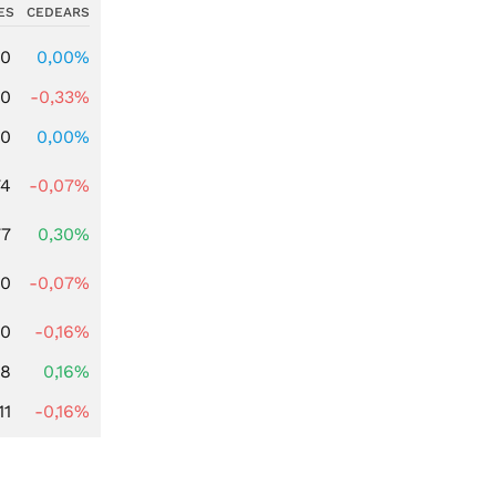
ES
CEDEARS
00
0,00%
00
-0,33%
00
0,00%
74
-0,07%
77
0,30%
50
-0,07%
00
-0,16%
88
0,16%
11
-0,16%