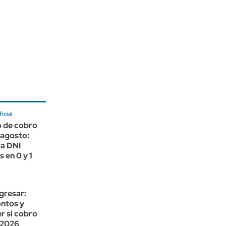
icial
o de cobro
agosto:
ra DNI
 en 0 y 1
gresar:
ntos y
r si cobro
 2026