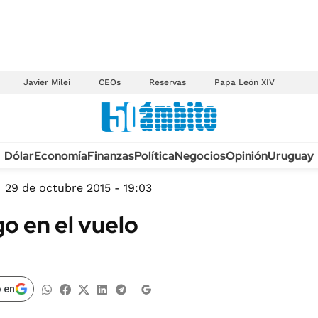
Javier Milei
CEOs
Reservas
Papa León XIV
Anuario autos 2026
Dólar
Economía
Finanzas
Política
Negocios
Opinión
Uruguay
TECNOLOGÍA
NOVEDADES FISCA
MÉXICO
29 de octubre 2015 - 19:03
EDICTOS JUDICIAL
OPINIÓN
go en el vuelo
MULTAS
MUNDO
LICITACIONES
INFORMACIÓN GENERAL
CUADROS TARIFAR
ESPECTÁCULOS
 en
RECALL
DEPORTES