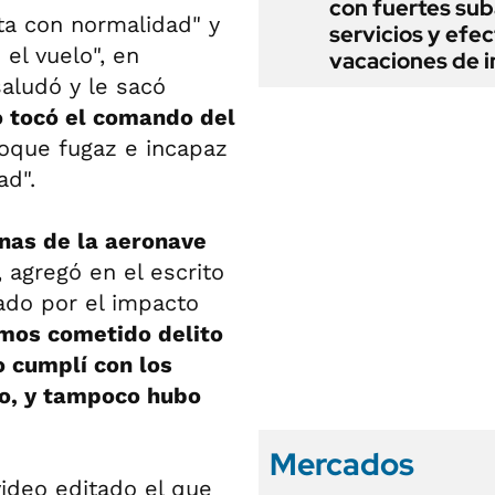
con fuertes sub
ta con normalidad" y
servicios y efe
el vuelo", en
vacaciones de i
 saludó y le sacó
o tocó el comando del
toque fugaz e incapaz
ad".
nas de la aeronave
", agregó en el escrito
zado por el impacto
hemos cometido delito
o cumplí con los
go, y tampoco hubo
Mercados
video editado el que