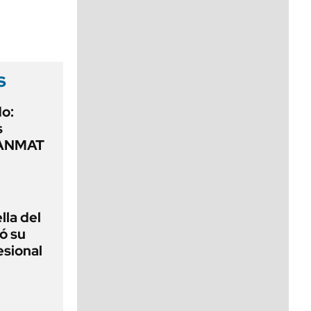
viernes de 10 a 18
s
o:
s
a ANMAT
lla del
ó su
esional