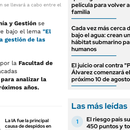
película para volver a
 se llevará a cabo entre el
familia
mía y Gestión
se
Cada vez más cerca d
bre bajo el lema
"El
bajo el agua: crean u
a gestión de las
hábitat submarino pa
humanos
 por la
Facultad de
El juicio oral contra "
acadas
Álvarez comenzará e
próximo 10 de agosto
s
para analizar la
róximos años.
Las más leídas
El riesgo país s
La IA fue la principal
450 puntos y t
causa de despidos en