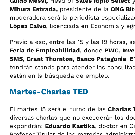
Guido Messi,
Head of
Sales Ripio Select
y
Mihura Estrada,
presidente de la
ONG Bit
moderadora será la periodista especializa
López Calvo
, licenciada en Economía y e
Previo a eso, entre las 15 y las 19 horas, s
Feria de Empleabilidad,
donde
PWC, Inve
SMS, Grant Thornton, Banco Patagonia
,
E
tendrán stands para atender las consult
están en la búsqueda de empleo.
Martes-Charlas TED
El martes 15 será el turno de las
Charlas 
diversas charlas que no excederán los do
expondrán:
Eduardo Kastika
, doctor en C
Profesor Titular de las materias Administr