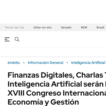
Temas del día
Dólar en vivo
Senado
REM
Brasil
NEGOCIOS
ÚLTIMAS NOTICIAS
Especiales Ámbito
ECONOMÍA
ámbito
Información General
Inteligencia Artificial
Real Estate
Banco de Datos
Finanzas Digitales, Charlas
Sustentabilidad
Campo
Inteligencia Artificial serán
Seguros
FINANZAS
ENERGY REPORT
XVIII Congreso Internacion
Dólar
POLÍTICA
Economía y Gestión
Mercados
Nacional