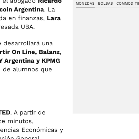
 el abogado
Ricardo
MONEDAS
BOLSAS
COMMODITI
coin Argentina
. La
da en finanzas,
Lara
gresada UBA.
e desarrollará una
rtir On Line, Balanz
,
Y Argentina y KPMG
as de alumnos que
TED
. A partir de
ce minutos,
iencias Económicas y
ación General,