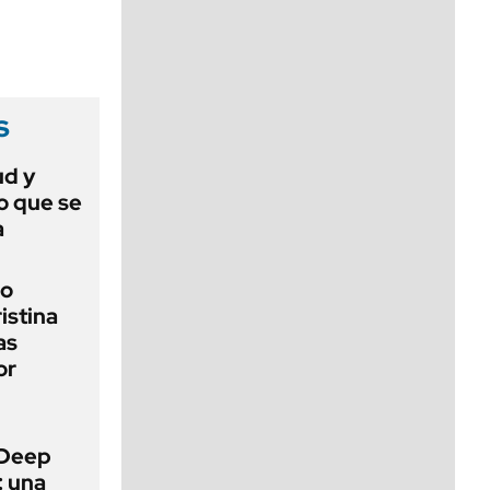
viernes de 10 a 18
s
ud y
o que se
a
io
ristina
as
or
 Deep
: una