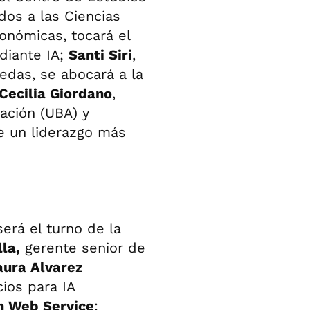
ados a las Ciencias
onómicas, tocará el
diante IA;
Santi Siri
,
das, se abocará a la
Cecilia Giordano
,
ración (UBA) y
e un liderazgo más
será el turno de la
la,
gerente senior de
aura Alvarez
ios para IA
 Web Service
;