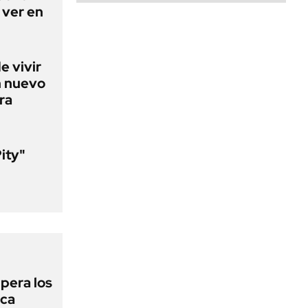
 ver en
e vivir
n nuevo
ra
Pity"
l
upera los
oca