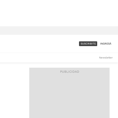
SUSCRIBITE
INGRESÁ
SUMATE A LA COMUNIDAD
Newsletter
DE ÁMBITO
LES
ACCESO FULL - $1.800/MES
ES
CORPORATIVO - CONSULTAR
Si tenés dudas comunicate
con nosotros a
IOS
suscripciones@ambito.com.ar
Llamanos al (54) 11 4556-
9147/48 o
al (54) 11 4449-3256 de lunes a