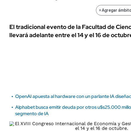
ÁMBITO DEBATE
Municipios
+
Agregar ámbito
MEDIAKIT AMBITO DEBATE
URUGUAY
El tradicional evento de la Facultad de Cie
llevará adelante entre el 14 y el 16 de octubr
OpenAI apuesta al hardware con un parlante IA diseñad
Alphabet busca emitir deuda por otros u$s25.000 millo
segmento de IA