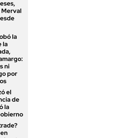
eses,
P Merval
desde
obó la
 la
ada,
 amargo:
s ni
go por
dos
zó el
ncia de
ó la
Gobierno
 trade?
 en