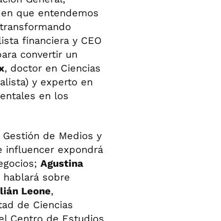
as en que entendemos
n transformando
lista financiera y CEO
para convertir un
x
, doctor en Ciencias
lista) y experto en
mentales en los
 Gestión de Medios y
 influencer expondrá
negocios;
Agustina
hablará sobre
ulián Leone
,
tad de Ciencias
del Centro de Estudios