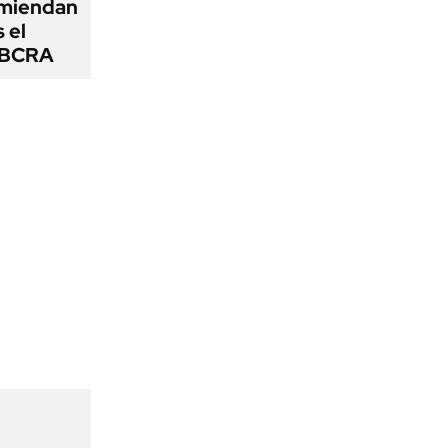
omiendan
s el
l BCRA