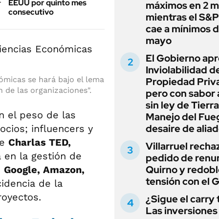
EEUU por quinto mes
máximos en 2 m
consecutivo
mientras el S&
cae a mínimos 
mayo
El Gobierno apr
Inviolabilidad de
nómicas se hará bajo el lema
Propiedad Priv
n de las organizaciones".
pero con sabor
sin ley de Tierra
án el peso de las
Manejo del Fue
desaire de alia
cios; influencers y
de
Charlas TED,
Villarruel recha
 en la gestión de
pedido de renu
Quirno y redobl
e
Google, Amazon,
tensión con el 
cidencia de la
royectos.
¿Sigue el carry
Las inversiones