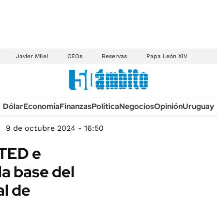
Javier Milei
CEOs
Reservas
Papa León XIV
Anuario autos 2026
Dólar
Economía
Finanzas
Política
Negocios
Opinión
Uruguay
TECNOLOGÍA
NOVEDADES FISCA
MÉXICO
9 de octubre 2024 - 16:50
EDICTOS JUDICIAL
OPINIÓN
 TED e
MULTAS
MUNDO
 la base del
LICITACIONES
INFORMACIÓN GENERAL
al de
CUADROS TARIFAR
ESPECTÁCULOS
RECALL
DEPORTES