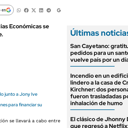
ANUARIO 2025
LIFESTYLE
EDICIÓN IMPRESA
 en
AUTOS
ncias Económicas se
Últimas noticia
e.
San Cayetano: gratit
pedidos para un sant
vuelve país por un dí
Incendio en un edific
lindero a la casa de C
Kirchner: dos person
o junto a Jony Ive
fueron trasladadas p
inhalación de humo
nes para financiar su
El clásico de Jhonny
que regresó a Netflix