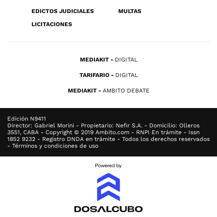
EDICTOS JUDICIALES
MULTAS
LICITACIONES
MEDIAKIT
DIGITAL
TARIFARIO
DIGITAL
MEDIAKIT
AMBITO DEBATE
Edición N9411
Director: Gabriel Morini - Propietario: Nefir S.A. - Domicilio: Olleros
3551, CABA - Copyright © 2019 Ambito.com - RNPI En trámite - Issn
1852 9232 - Registro DNDA en trámite - Todos los derechos reservados
- Términos y condiciones de uso