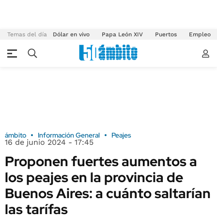
Temas del día
Dólar en vivo
Papa León XIV
Puertos
Empleo
ámbito
Información General
Peajes
16 de junio 2024 - 17:45
Proponen fuertes aumentos a
los peajes en la provincia de
Buenos Aires: a cuánto saltarían
las tarífas