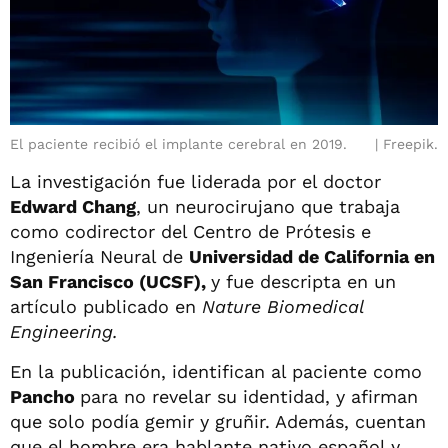
El paciente recibió el implante cerebral en 2019.
Freepik.
La investigación fue liderada por el doctor
Edward Chang
, un neurocirujano que trabaja
como codirector del Centro de Prótesis e
Ingeniería Neural de
Universidad de California en
San Francisco (UCSF),
y fue descripta en un
artículo publicado en
Nature Biomedical
Engineering.
En la publicación, identifican al paciente como
Pancho
para no revelar su identidad, y afirman
que solo podía gemir y gruñir. Además, cuentan
que el hombre era hablante nativo español y