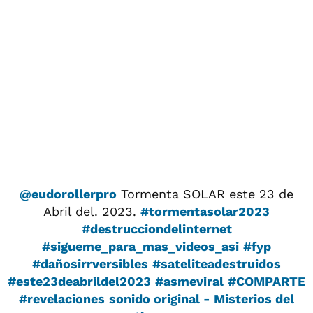
@eudorollerpro
Tormenta SOLAR este 23 de
Abril del. 2023.
#tormentasolar2023
#destrucciondelinternet
#sigueme_para_mas_videos_asi
#fyp
#dañosirrversibles
#sateliteadestruidos
#este23deabrildel2023
#asmeviral
#COMPARTE
#revelaciones
sonido original - Misterios del