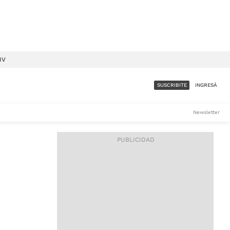
IV
SUSCRIBITE
INGRESÁ
SUMATE A LA COMUNIDAD
Newsletter
DE ÁMBITO
LES
ACCESO FULL - $1.800/MES
ES
CORPORATIVO - CONSULTAR
Si tenés dudas comunicate
con nosotros a
IOS
suscripciones@ambito.com.ar
Llamanos al (54) 11 4556-
9147/48 o
al (54) 11 4449-3256 de lunes a