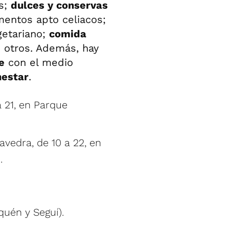
es;
dulces y conservas
imentos apto celiacos;
egetariano;
comida
e otros. Además, hay
e
con el medio
nestar
.
a 21, en Parque
vedra, de 10 a 22, en
.
quén y Seguí).