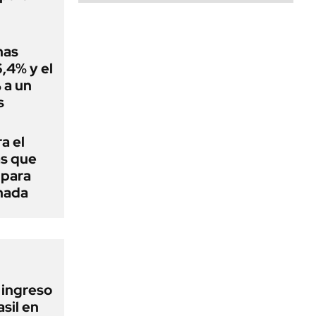
nas
,4% y el
 a un
s
a el
as que
 para
 nada
l ingreso
sil en