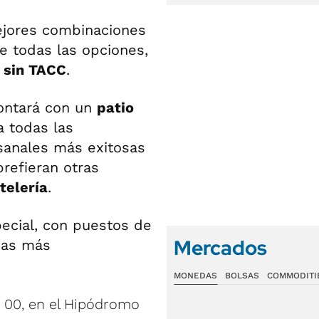
ejores combinaciones
re todas las opciones,
 sin TACC
.
contará con un
patio
 todas las
esanales más exitosas
prefieran otras
telería
.
ecial, con puestos de
Mercados
cas más
MONEDAS
BOLSAS
COMMODITI
a 00, en el Hipódromo