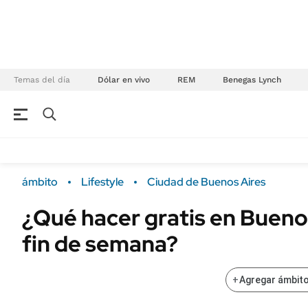
Temas del día
Dólar en vivo
REM
Benegas Lynch
NEGOCIOS
ÚLTIMAS NOTICIAS
Especiales Ámbito
ECONOMÍA
ámbito
Lifestyle
Ciudad de Buenos Aires
Real Estate
Banco de Datos
¿Qué hacer gratis en Bueno
Sustentabilidad
Campo
fin de semana?
Seguros
FINANZAS
ENERGY REPORT
Dólar
+
Agregar ámbito
POLÍTICA
Mercados
Nacional