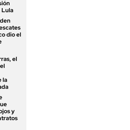
sión
 Lula
iden
rescates
o dio el
e
rras, el
el
 la
ada
e
que
ojos y
ntratos