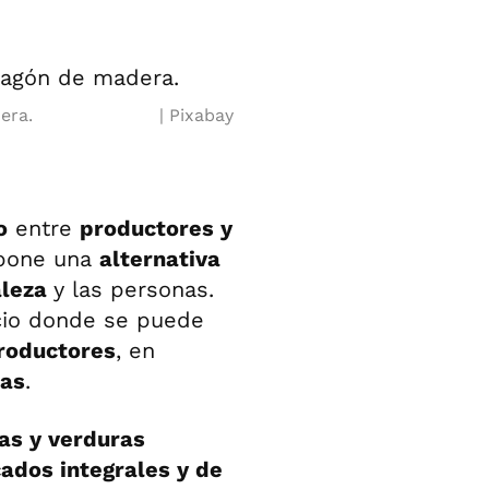
era.
Pixabay
o
entre
productores y
opone una
alternativa
aleza
y las personas.
cio donde se puede
roductores
, en
cas
.
tas y verduras
cados integrales y de