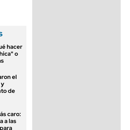
viernes de 10 a 18
s
qué hacer
hica" o
as
ron el
 y
nto de
ás caro:
a a las
 para