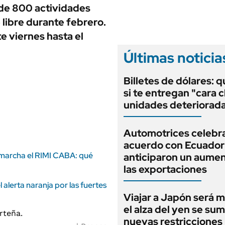
ANUARIO 2025
de 800 actividades
LIFESTYLE
EDICIÓN IMPRESA
e libre durante febrero.
AUTOS
e viernes hasta el
Últimas noticia
Billetes de dólares: 
si te entregan "cara c
unidades deteriorad
Automotrices celebra
acuerdo con Ecuador
 marcha el RIMI CABA: qué
anticiparon un aume
las exportaciones
alerta naranja por las fuertes
Viajar a Japón será m
el alza del yen se sum
nuevas restricciones