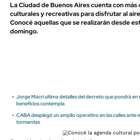
ÁMBITO DEBATE
La Ciudad de Buenos Aires cuenta con más 
Municipios
culturales y recreativas para disfrutar al air
MEDIAKIT AMBITO DEBATE
URUGUAY
Conocé aquellas que se realizarán desde est
domingo.
Jorge Macri ultima detalles del decreto que pondrá en
beneficios contempla
CABA desplegó un amplio operativo en las calles ante el 
tormentas