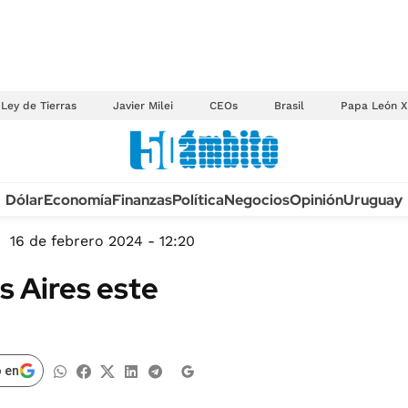
Ley de Tierras
Javier Milei
CEOs
Brasil
Papa León X
Anuario autos 2026
Dólar
Economía
Finanzas
Política
Negocios
Opinión
Uruguay
TECNOLOGÍA
NOVEDADES FISCA
MÉXICO
16 de febrero 2024 - 12:20
EDICTOS JUDICIAL
OPINIÓN
s Aires este
MULTAS
MUNDO
LICITACIONES
INFORMACIÓN GENERAL
CUADROS TARIFAR
ESPECTÁCULOS
 en
RECALL
DEPORTES