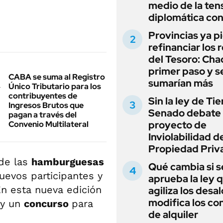
medio de la ten
diplomática con
Provincias ya p
refinanciar los 
del Tesoro: Chac
primer paso y s
CABA se suma al Registro
sumarían más
Único Tributario para los
contribuyentes de
Sin la ley de Tie
Ingresos Brutos que
Senado debate 
pagan a través del
proyecto de
Convenio Multilateral
Inviolabilidad de
Propiedad Priv
de las
hamburguesas
Qué cambia si s
uevos participantes y
aprueba la ley 
En esta nueva edición
agiliza los desal
modifica los co
 y un
concurso
para
de alquiler