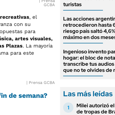
Prensa
turistas
GCBA
 recreativas
, el
Las acciones argenti
anza con su
retrocedieron hasta 6
riesgo país saltó 4,6%
ropuestas para
máximo en dos mese
úsica, artes visuales,
as Plazas
. La mayoría
Ingenioso invento par
ama para este
hogar: el bloc de not
transcribe tus audios
que no te olvides de
Prensa GCBA
Las más leídas
fin de semana?
Milei autorizó e
de tropas de Bra