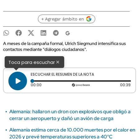
+ Agregar ámbito en
A meses de la campaña formal, Ulrich Siegmund intensifica sus
contactos mediante "diálogos ciudadanos".
×
Toca para escuchar
ESCUCHAR EL RESUMEN DE LA NOTA
Tiempo transcurrido: 0 segundos
Dura
00:00
00:39
Alemania: hallaron un dron con explosivos que obligó a
cerrar un aeropuerto y dañó un avión de carga
Alemania estima cerca de 10.000 muertes por el calor en
2026 y prevé temperaturas superiores a 40°C