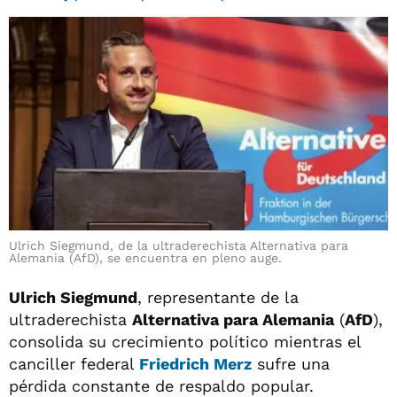
Ulrich Siegmund, de la ultraderechista Alternativa para
Alemania (AfD), se encuentra en pleno auge.
Ulrich Siegmund
, representante de la
ultraderechista
Alternativa para Alemania
(
AfD
),
consolida su crecimiento político mientras el
canciller federal
Friedrich Merz
sufre una
pérdida constante de respaldo popular.