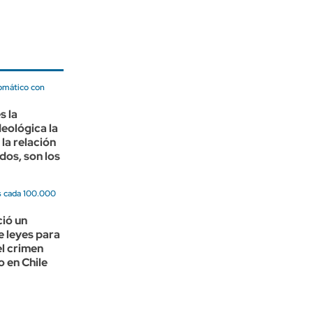
lomático con
s la
deológica la
 la relación
dos, son los
s cada 100.000
ió un
 leyes para
l crimen
 en Chile