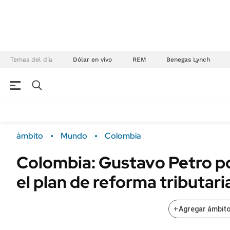
Temas del día
Dólar en vivo
REM
Benegas Lynch
NEGOCIOS
ÚLTIMAS NOTICIAS
Especiales Ámbito
ECONOMÍA
ámbito
Mundo
Colombia
Real Estate
Banco de Datos
Colombia: Gustavo Petro p
Sustentabilidad
Campo
el plan de reforma tributari
Seguros
FINANZAS
ENERGY REPORT
Dólar
+
Agregar ámbito
POLÍTICA
Mercados
Nacional