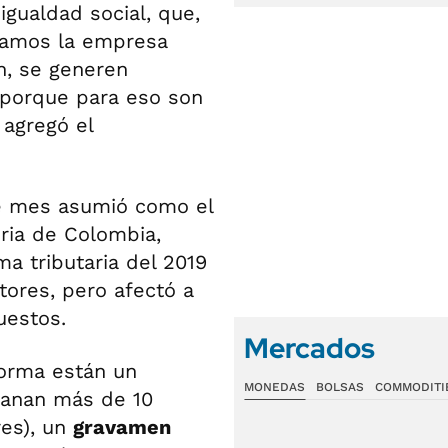
igualdad social, que,
ejamos la empresa
n, se generen
 porque para eso son
 agregó el
e mes asumió como el
oria de Colombia,
ma tributaria del 2019
tores, pero afectó a
uestos.
Mercados
forma están un
MONEDAS
BOLSAS
COMMODITI
ganan más de 10
res), un
gravamen