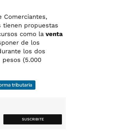
de Comerciantes,
s tienen propuestas
cursos como la
venta
sponer de los
urante los dos
e pesos (5.000
orma tributaria
SUSCRIBITE