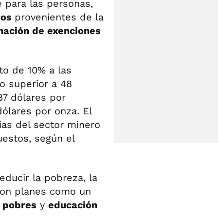
 para las personas,
dos
provenientes de la
nación de exenciones
to de 10% a las
o superior a 48
87 dólares por
ólares por onza. El
ías del sector minero
uestos, según el
ducir la pobreza, la
 con planes como un
s pobres
y
educación