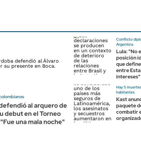
Conflicto dip
Argentina
Lula: "No e
posición i
que define
entre Esta
intereses"
Hay 5 muerte
habitantes
 colombianos
Kast anunc
defendió al arquero de
paquete de
combatir e
u debut en el Torneo
organizado
 "Fue una mala noche"