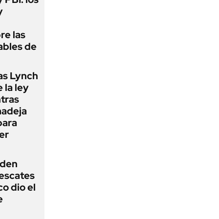
y
re las
ables de
as Lynch
 la ley
ntras
madeja
para
er
iden
rescates
o dio el
e