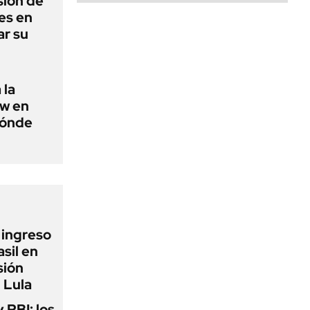
sión de
es en
ar su
 la
ow en
dónde
l ingreso
sil en
sión
 Lula
y PBI: los