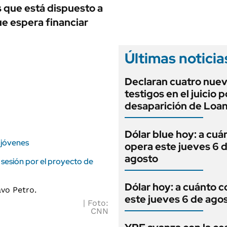
ANUARIO 2025
 que está dispuesto a
LIFESTYLE
EDICIÓN IMPRESA
ue espera financiar
AUTOS
Últimas noticia
Declaran cuatro nue
testigos en el juicio p
desaparición de Loa
Dólar blue hoy: a cuá
s jóvenes
opera este jueves 6 
agosto
 sesión por el proyecto de
Dólar hoy: a cuánto c
este jueves 6 de ago
Foto:
CNN