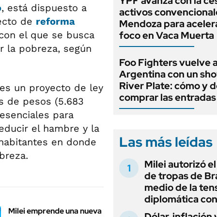
YPF avanza con la ce
o
, está dispuesto a
activos convencional
yecto de
reforma
Mendoza para aceler
con el que se busca
foco en Vaca Muerta
r la pobreza, según
Foo Fighters vuelve a
Argentina con un sh
River Plate: cómo y 
es un proyecto de ley
comprar las entradas
es de pesos (5.683
 esenciales para
educir el hambre y la
Las más leídas
 habitantes en donde
breza.
Milei autorizó e
de tropas de Bra
medio de la ten
diplomática con
Milei emprende una nueva
Dólar, inflación 