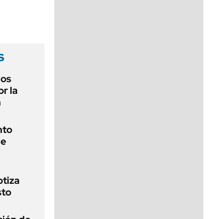
viernes de 10 a 18
s
vos
or la
n
nto
de
otiza
sto