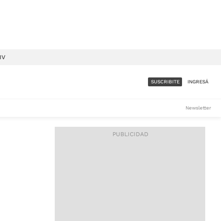
IV
SUSCRIBITE
INGRESÁ
SUMATE A LA COMUNIDAD
Newsletter
DE ÁMBITO
LES
ACCESO FULL - $1.800/MES
ES
CORPORATIVO - CONSULTAR
Si tenés dudas comunicate
con nosotros a
IOS
suscripciones@ambito.com.ar
Llamanos al (54) 11 4556-
9147/48 o
al (54) 11 4449-3256 de lunes a