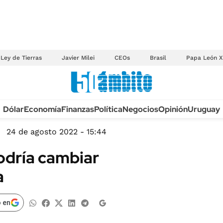
Ley de Tierras
Javier Milei
CEOs
Brasil
Papa León X
Anuario autos 2026
Dólar
Economía
Finanzas
Política
Negocios
Opinión
Uruguay
TECNOLOGÍA
NOVEDADES FISCA
MÉXICO
24 de agosto 2022 - 15:44
EDICTOS JUDICIAL
OPINIÓN
odría cambiar
MULTAS
MUNDO
a
LICITACIONES
INFORMACIÓN GENERAL
CUADROS TARIFAR
ESPECTÁCULOS
 en
RECALL
DEPORTES