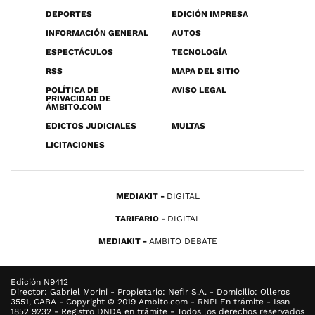
DEPORTES
EDICIÓN IMPRESA
INFORMACIÓN GENERAL
AUTOS
ESPECTÁCULOS
TECNOLOGÍA
RSS
MAPA DEL SITIO
POLÍTICA DE
AVISO LEGAL
PRIVACIDAD DE
ÁMBITO.COM
EDICTOS JUDICIALES
MULTAS
LICITACIONES
MEDIAKIT
DIGITAL
TARIFARIO
DIGITAL
MEDIAKIT
AMBITO DEBATE
Edición N9412
Director: Gabriel Morini - Propietario: Nefir S.A. - Domicilio: Olleros
3551, CABA - Copyright © 2019 Ambito.com - RNPI En trámite - Issn
1852 9232 - Registro DNDA en trámite - Todos los derechos reservados