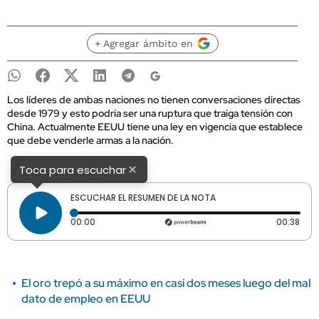
+ Agregar ámbito en
Los líderes de ambas naciones no tienen conversaciones directas
desde 1979 y esto podría ser una ruptura que traiga tensión con
China. Actualmente EEUU tiene una ley en vigencia que establece
que debe venderle armas a la nación.
×
Toca para escuchar
ESCUCHAR EL RESUMEN DE LA NOTA
Tiempo transcurrido: 0 segundos
Dura
00:00
00:38
El oro trepó a su máximo en casi dos meses luego del mal
dato de empleo en EEUU