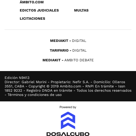
ÁMBITO.COM
EDICTOS JUDICIALES
MULTAS
LICITACIONES
MEDIAKIT
DIGITAL
TARIFARIO
DIGITAL
MEDIAKIT
AMBITO DEBATE
Edición N9413
Director: Gabriel Morini - Propietario: Nefir S.A. - Domicilio: Olleros
3551, CABA - Copyright © 2019 Ambito.com - RNPI En trámite - Issn
1852 9232 - Registro DNDA en trámite - Todos los derechos reservados
- Términos y condiciones de uso