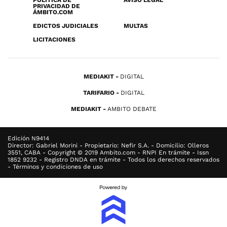
POLÍTICA DE
AVISO LEGAL
PRIVACIDAD DE
ÁMBITO.COM
EDICTOS JUDICIALES
MULTAS
LICITACIONES
MEDIAKIT
DIGITAL
TARIFARIO
DIGITAL
MEDIAKIT
AMBITO DEBATE
Edición N9414
Director: Gabriel Morini - Propietario: Nefir S.A. - Domicilio: Olleros
3551, CABA - Copyright © 2019 Ambito.com - RNPI En trámite - Issn
1852 9232 - Registro DNDA en trámite - Todos los derechos reservados
- Términos y condiciones de uso