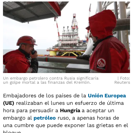
Un embargo petrolero contra Rusia significaría
Foto:
un golpe mortal a las finanzas del Kremlin.
Reuters
Embajadores de los países de la
Unión Europea
(UE)
realizaban el lunes un esfuerzo de última
hora para persuadir a
Hungría
a aceptar un
embargo al
petróleo
ruso, a apenas horas de
una cumbre que puede exponer las grietas en el
bloque.