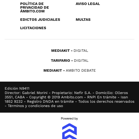
POLÍTICA DE
AVISO LEGAL
PRIVACIDAD DE
ÁMBITO.COM
EDICTOS JUDICIALES
MULTAS
LICITACIONES
MEDIAKIT
DIGITAL
TARIFARIO
DIGITAL
MEDIAKIT
AMBITO DEBATE
Edición N9411
Director: Gabriel Morini - Propietario: Nefir S.A. - Domicilio: Olleros
3551, CABA - Copyright © 2019 Ambito.com - RNPI En trámite - Issn
1852 9232 - Registro DNDA en trámite - Todos los derechos reservados
- Términos y condiciones de uso