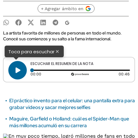
+ Agregar ámbito en
La artista favorita de millones de personas en todo el mundo.
Conocé sus comienzos y su salto a la fama internacional.
×
Toca para escuchar
ESCUCHAR EL RESUMEN DE LA NOTA
Tiempo transcurrido: 0 segundos
Dura
00:00
00:46
El práctico invento para el celular: una pantalla extra para
grabar videos y sacar mejores selfies
Maguire, Garfield o Holland: cuál es el Spider-Man que
más millones acumuló en su carrera