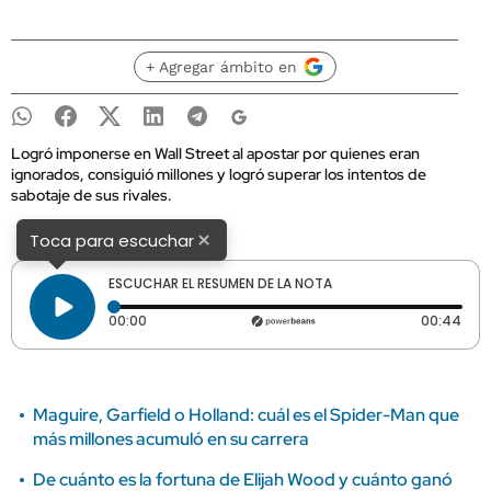
+ Agregar ámbito en
Logró imponerse en Wall Street al apostar por quienes eran
ignorados, consiguió millones y logró superar los intentos de
sabotaje de sus rivales.
×
Toca para escuchar
ESCUCHAR EL RESUMEN DE LA NOTA
Tiempo transcurrido: 0 segundos
Dura
00:00
00:44
Maguire, Garfield o Holland: cuál es el Spider-Man que
más millones acumuló en su carrera
De cuánto es la fortuna de Elijah Wood y cuánto ganó