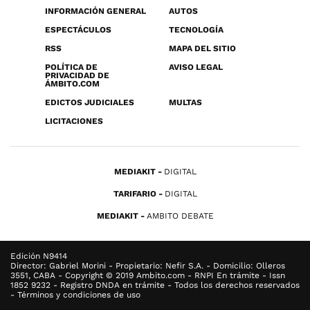
INFORMACIÓN GENERAL
AUTOS
ESPECTÁCULOS
TECNOLOGÍA
RSS
MAPA DEL SITIO
POLÍTICA DE
AVISO LEGAL
PRIVACIDAD DE
ÁMBITO.COM
EDICTOS JUDICIALES
MULTAS
LICITACIONES
MEDIAKIT
DIGITAL
TARIFARIO
DIGITAL
MEDIAKIT
AMBITO DEBATE
Edición N9414
Director: Gabriel Morini - Propietario: Nefir S.A. - Domicilio: Olleros
3551, CABA - Copyright © 2019 Ambito.com - RNPI En trámite - Issn
1852 9232 - Registro DNDA en trámite - Todos los derechos reservados
- Términos y condiciones de uso