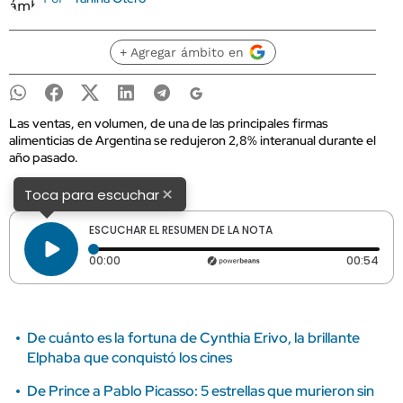
+ Agregar ámbito en
Las ventas, en volumen, de una de las principales firmas
alimenticias de Argentina se redujeron 2,8% interanual durante el
año pasado.
×
Toca para escuchar
ESCUCHAR EL RESUMEN DE LA NOTA
Tiempo transcurrido: 0 segundos
Dura
00:00
00:54
De cuánto es la fortuna de Cynthia Erivo, la brillante
Elphaba que conquistó los cines
De Prince a Pablo Picasso: 5 estrellas que murieron sin