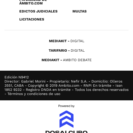
ÁMBITO.COM
EDICTOS JUDICIALES
MULTAS
LICITACIONES
MEDIAKIT
DIGITAL
TARIFARIO
DIGITAL
MEDIAKIT
AMBITO DEBATE
Edición N9412
Director: Gabriel Morini - Propietario: Nefir S.A. - Domicilio: Olleros
3551, CABA - Copyright © 2019 Ambito.com - RNPI En trámite - Issn
1852 9232 - Registro DNDA en trámite - Todos los derechos reservados
- Términos y condiciones de uso