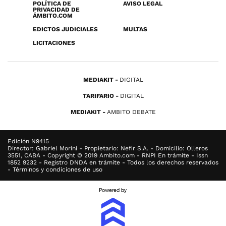
POLÍTICA DE
AVISO LEGAL
PRIVACIDAD DE
ÁMBITO.COM
EDICTOS JUDICIALES
MULTAS
LICITACIONES
MEDIAKIT
DIGITAL
TARIFARIO
DIGITAL
MEDIAKIT
AMBITO DEBATE
Edición N9415
Director: Gabriel Morini - Propietario: Nefir S.A. - Domicilio: Olleros
3551, CABA - Copyright © 2019 Ambito.com - RNPI En trámite - Issn
1852 9232 - Registro DNDA en trámite - Todos los derechos reservados
- Términos y condiciones de uso