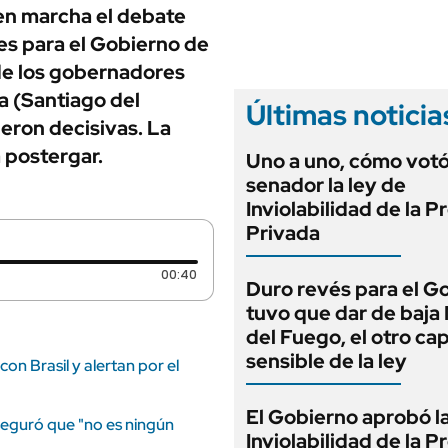
ANUARIO 2025
 en marcha el debate
LIFESTYLE
EDICIÓN IMPRESA
es para el Gobierno de
AUTOS
 de los gobernadores
a (Santiago del
Últimas noticia
ueron decisivas. La
 postergar.
Uno a uno, cómo vot
senador la ley de
Inviolabilidad de la 
Privada
Duración: 40 segundos
00:40
Duro revés para el G
tuvo que dar de baja
del Fuego, el otro cap
sensible de la ley
con Brasil y alertan por el
El Gobierno aprobó l
seguró que "no es ningún
Inviolabilidad de la 