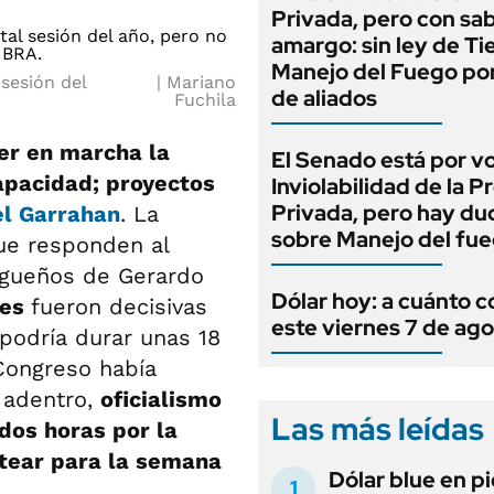
Privada, pero con sa
amargo: sin ley de Tie
Manejo del Fuego por
sesión del
Mariano
de aliados
Fuchila
ner en marcha la
El Senado está por v
apacidad; proyectos
Inviolabilidad de la 
Privada, pero hay du
el Garrahan
. La
sobre Manejo del fu
ue responden al
iagueños de Gerardo
Dólar hoy: a cuánto c
les
fueron decisivas
este viernes 7 de ag
podría durar unas 18
Congreso había
s adentro,
oficialismo
Las más leídas
dos horas por la
atear para la semana
Dólar blue en p