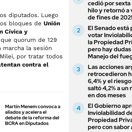
cedió por sexta 
hilo y retornó a
los diputados. Luego
de fines de 202
 los bloques de
Unión
El Senado está 
n Cívica y
votar Inviolabil
r que quorum de 129
la Propiedad Pr
 marcha la sesión
pero hay dudas
Manejo del fue
ilei, por tratar todos
tentan contra el
Las acciones ar
retrocedieron h
6,4% y el riesgo
saltó 4,2% a un
en dos meses
El Gobierno apr
Martín Menem convoca a
aliados y acelera el
Inviolabilidad de
debate de la reforma del
Propiedad Priv
BCRA en Diputados
pero con sabor