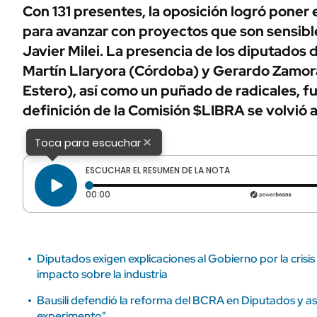
ÁMBITO DEBATE
Con 131 presentes, la oposición logró poner
Municipios
para avanzar con proyectos que son sensibl
MEDIAKIT AMBITO DEBATE
URUGUAY
Javier Milei. La presencia de los diputados
Martín Llaryora (Córdoba) y Gerardo Zamor
Estero), así como un puñado de radicales, f
definición de la Comisión $LIBRA se volvió a
×
Toca para escuchar
ESCUCHAR EL RESUMEN DE LA NOTA
Tiempo transcurrido: 0 segundos
00:00
Diputados exigen explicaciones al Gobierno por la crisis 
impacto sobre la industria
Bausili defendió la reforma del BCRA en Diputados y a
experimento"