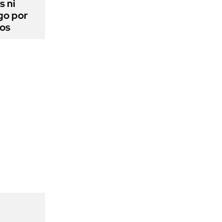
s ni
go por
dos