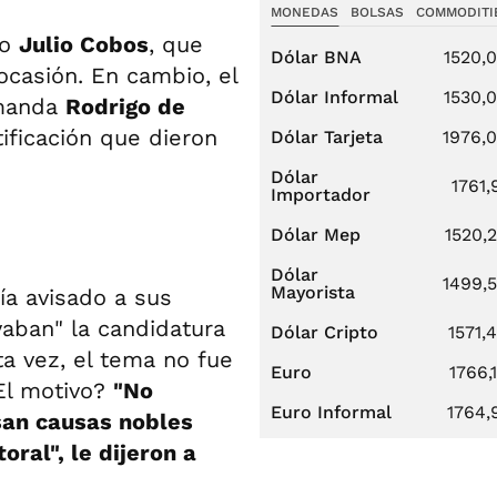
MONEDAS
BOLSAS
COMMODITI
no
Julio Cobos
, que
Dólar BNA
1520,
ocasión. En cambio, el
Dólar Informal
1530,
omanda
Rodrigo de
tificación que dieron
Dólar Tarjeta
1976,
Dólar
1761,
Importador
Dólar Mep
1520,
Dólar
1499,
Mayorista
ía avisado a sus
aban" la candidatura
Dólar Cripto
1571,
ta vez, el tema no fue
Euro
1766,
¿El motivo?
"No
Euro Informal
1764,
san causas nobles
ral", le dijeron a