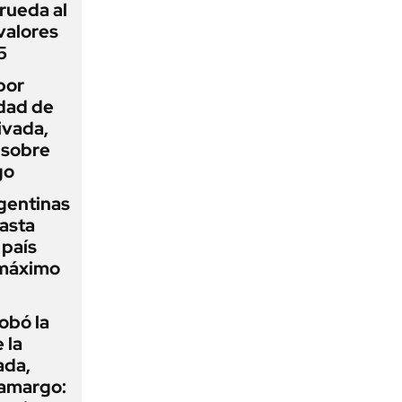
rueda al
 valores
5
por
idad de
ivada,
 sobre
go
gentinas
asta
 país
 máximo
obó la
 la
ada,
 amargo: