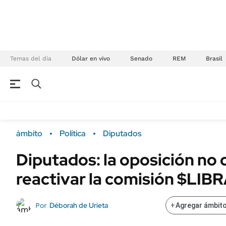
Temas del día
Dólar en vivo
Senado
REM
Brasil
NEGOCIOS
ÚLTIMAS NOTICIAS
Especiales Ámbito
ECONOMÍA
ámbito
Política
Diputados
Real Estate
Banco de Datos
Diputados: la oposición no 
Sustentabilidad
Campo
reactivar la comisión $LIB
Seguros
FINANZAS
ENERGY REPORT
Dólar
Déborah de Urieta
Por
+
Agregar ámbito
POLÍTICA
Mercados
Nacional