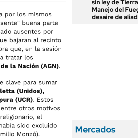
sin ley de Tierra
Manejo del Fue
da por los mismos
desaire de alia
esente" buena parte
tado ausentes por
e bajaran al recinto
ora que, en la sesión
 tratar los
 de la Nación (AGN)
.
ue clave para sumar
letta (Unidos),
apura (UCR)
. Estos
 entre otros motivos
ligionario, el
había sido excluido
Mercados
milio Monzó).