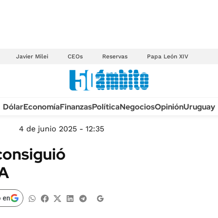
Javier Milei
CEOs
Reservas
Papa León XIV
Anuario autos 2026
Dólar
Economía
Finanzas
Política
Negocios
Opinión
Uruguay
TECNOLOGÍA
NOVEDADES FISCA
MÉXICO
4 de junio 2025 - 12:35
EDICTOS JUDICIAL
OPINIÓN
consiguió
MULTAS
MUNDO
RA
LICITACIONES
INFORMACIÓN GENERAL
CUADROS TARIFAR
ESPECTÁCULOS
 en
RECALL
DEPORTES