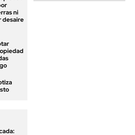
bor
rras ni
 desaire
otar
Propiedad
das
ego
otiza
osto
icada: