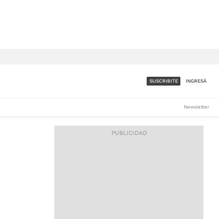
SUSCRIBITE
INGRESÁ
SUMATE A LA COMUNIDAD
Newsletter
DE ÁMBITO
LES
ACCESO FULL - $1.800/MES
ES
CORPORATIVO - CONSULTAR
Si tenés dudas comunicate
con nosotros a
IOS
suscripciones@ambito.com.ar
Llamanos al (54) 11 4556-
9147/48 o
al (54) 11 4449-3256 de lunes a