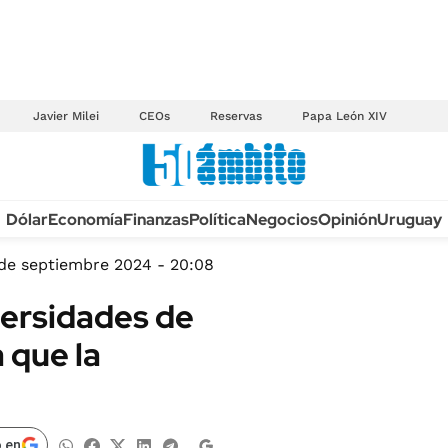
Javier Milei
CEOs
Reservas
Papa León XIV
Anuario autos 2026
Dólar
Economía
Finanzas
Política
Negocios
Opinión
Uruguay
TECNOLOGÍA
NOVEDADES FISCA
MÉXICO
de septiembre 2024 - 20:08
EDICTOS JUDICIAL
OPINIÓN
versidades de
MULTAS
MUNDO
 que la
LICITACIONES
INFORMACIÓN GENERAL
CUADROS TARIFAR
ESPECTÁCULOS
RECALL
DEPORTES
 en