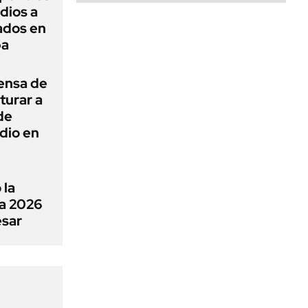
dios a
ados en
ba
ensa de
turar a
de
dio en
 la
a 2026
esar