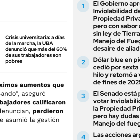
El Gobierno apr
Inviolabilidad de
Propiedad Priv
pero con sabor
sin ley de Tierra
Crisis universitaria: a días
Manejo del Fue
de la marcha, la UBA
desaire de alia
denunció que más del 60%
de sus trabajadores son
Dólar blue en p
pobres
cedió por sexta 
hilo y retornó a
de fines de 202
ximos aumentos que
El Senado está 
sando", aseguró
votar Inviolabil
bajadores calificaron
la Propiedad Pr
denuncian,
perdieron
pero hay dudas
 asumió la gestión
Manejo del fue
Las acciones ar