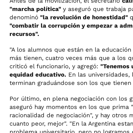
Antes de la movilización, el secretario
cal
"marcha política"
y aseguró que trabaja p
denominó
"la revolución de honestidad"
q
"combatir la corrupción y empezar a admi
recursos".
"A los alumnos que están en la educación 
más tienen, cuatro veces más que a los q
criticó el funcionario, y agregó:
"Tenemos u
equidad educativo.
En las universidades, 
terminan graduándose son los que tienen 
Por último, en plena negociación con los g
aseguró hay momentos en los que prima "
racionalidad de negociación", y hay otros 
cuanto peor, mejor". "En la Argentina esta
problema universitario, pero no logramos 