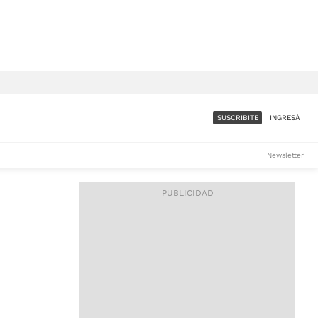
SUSCRIBITE
INGRESÁ
SUMATE A LA COMUNIDAD
Newsletter
DE ÁMBITO
LES
ACCESO FULL - $1.800/MES
ES
CORPORATIVO - CONSULTAR
Si tenés dudas comunicate
con nosotros a
IOS
suscripciones@ambito.com.ar
Llamanos al (54) 11 4556-
9147/48 o
al (54) 11 4449-3256 de lunes a