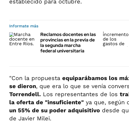
establecido para octubre.
Informate más
Reclamos docentes en las
provincias en la previa de
la segunda marcha
federal universitaria
"Con la propuesta
equiparábamos los má
se dieron
, que era lo que se venía conver
Torrendell.
Los representantes de los
tra
la oferta de "insuficiente"
ya que, según 
un 55% de su poder adquisitivo
desde que
de Javier Milei.