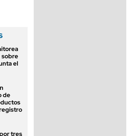
viernes de 10 a 18
s
nitorea
l sobre
unta el
un
o de
oductos
registro
por tres