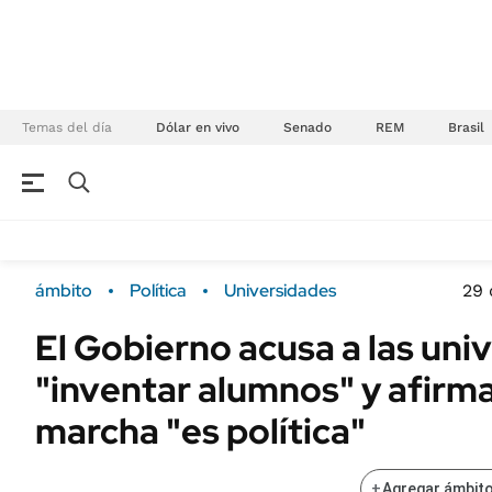
Temas del día
Dólar en vivo
Senado
REM
Brasil
NEGOCIOS
ÚLTIMAS NOTICIAS
Especiales Ámbito
ECONOMÍA
ámbito
Política
Universidades
29 
Real Estate
Banco de Datos
El Gobierno acusa a las uni
Sustentabilidad
Campo
"inventar alumnos" y afirma
Seguros
FINANZAS
ENERGY REPORT
marcha "es política"
Dólar
POLÍTICA
Mercados
+
Agregar ámbito
Nacional