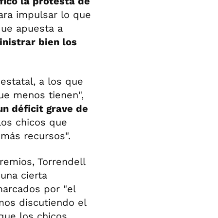
ificó la protesta de
ara impulsar lo que
ue apuesta a
nistrar bien los
estatal, a los que
ue menos tienen",
n déficit grave de
los chicos que
más recursos".
remios, Torrendell
una cierta
marcados por "el
mos discutiendo el
que los chicos