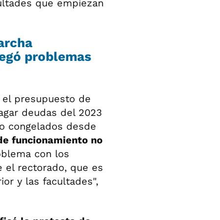
cultades que empiezan
marcha
 negó problemas
el presupuesto de
pagar deudas del 2023
nto congelados desde
de funcionamiento no
roblema con los
e el rectorado, que es
or y las facultades",