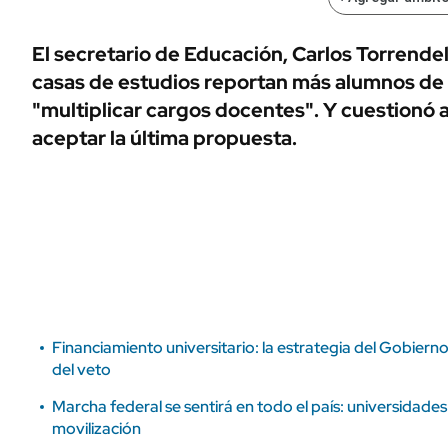
ÁMBITO DEBATE
Municipios
MEDIAKIT AMBITO DEBATE
El secretario de Educación, Carlos Torrendel
URUGUAY
casas de estudios reportan más alumnos de 
"multiplicar cargos docentes". Y cuestionó 
aceptar la última propuesta.
Financiamiento universitario: la estrategia del Gobierno 
del veto
Marcha federal se sentirá en todo el país: universidade
movilización