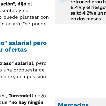
retrocedieron h
ación", dijo
el
6,4% y el riesgo
docentes y no
saltó 4,2% a un
no puede plantear con
en dos meses
ún aclaró, "se puede
o" salarial pero
ar ofertas
traso" salarial
, pero
zo una propuesta de
mente, una posición
les,
Torrendell
negó
 que
"no hay ningún
Mercados