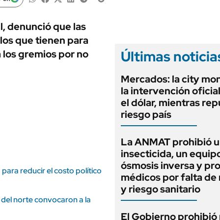
ANUARIO 2025
LIFESTYLE
EDICIÓN IMPRESA
AUTOS
l, denunció que las
los que tienen para
Últimas noticia
a los gremios por no
Mercados: la city mo
la intervención oficia
el dólar, mientras rep
riesgo país
La ANMAT prohibió 
insecticida, un equip
ósmosis inversa y pr
para reducir el costo político
médicos por falta de 
y riesgo sanitario
s del norte convocaron a la
El Gobierno prohibió 