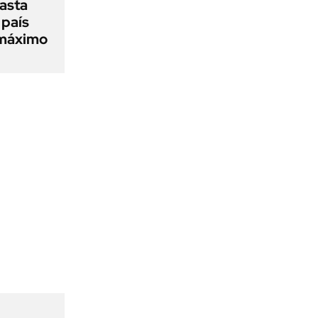
asta
 país
 máximo