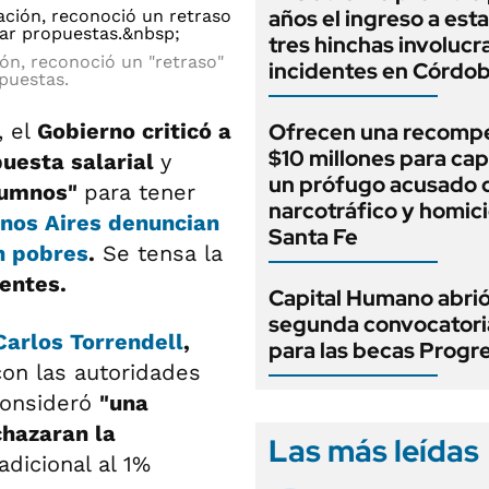
años el ingreso a esta
tres hinchas involucr
ión, reconoció un "retraso"
incidentes en Córdo
opuestas.
, el
Gobierno criticó a
Ofrecen una recomp
$10 millones para cap
puesta salarial
y
un prófugo acusado 
alumnos"
para tener
narcotráfico y homici
nos Aires
denuncian
Santa Fe
n
pobres
.
Se tensa la
entes.
Capital Humano abrió
segunda convocatori
Carlos Torrendell
,
para las becas Progr
 con las autoridades
 consideró
"una
chazaran la
Las más leídas
adicional al 1%