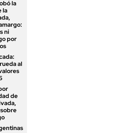
obó la
 la
ada,
 amargo:
s ni
go por
dos
icada:
rueda al
 valores
5
por
idad de
ivada,
 sobre
go
gentinas