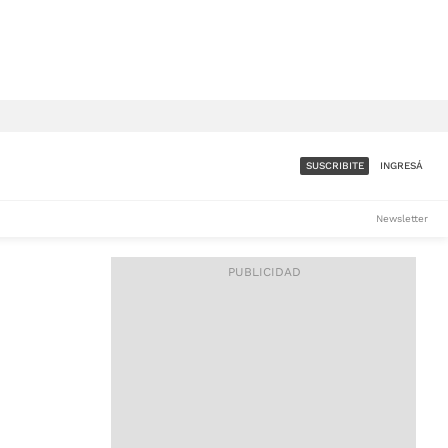
SUSCRIBITE
INGRESÁ
SUMATE A LA COMUNIDAD
Newsletter
DE ÁMBITO
LES
ACCESO FULL - $1.800/MES
ES
CORPORATIVO - CONSULTAR
Si tenés dudas comunicate
con nosotros a
IOS
suscripciones@ambito.com.ar
Llamanos al (54) 11 4556-
9147/48 o
al (54) 11 4449-3256 de lunes a