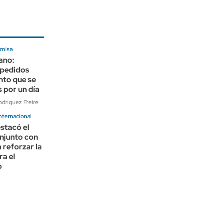
 misa
ano:
 pedidos
nto que se
s por un día
dríguez Freire
nternacional
stacó el
njunto con
reforzar la
ra el
o