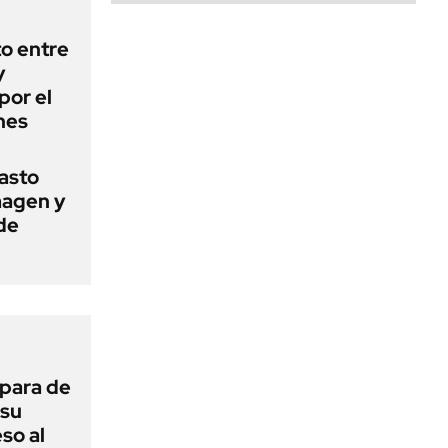
o entre
y
por el
nes
basto
magen y
de
 para de
 su
so al