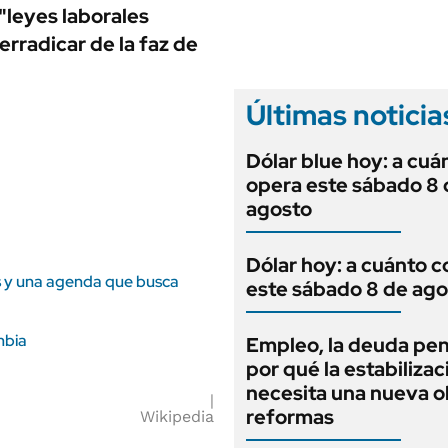
ANUARIO 2025
"leyes laborales
LIFESTYLE
EDICIÓN IMPRESA
rradicar de la faz de
AUTOS
Últimas noticia
Dólar blue hoy: a cuá
opera este sábado 8 
agosto
Dólar hoy: a cuánto c
as y una agenda que busca
este sábado 8 de ago
mbia
Empleo, la deuda pen
por qué la estabilizac
necesita una nueva o
reformas
Wikipedia