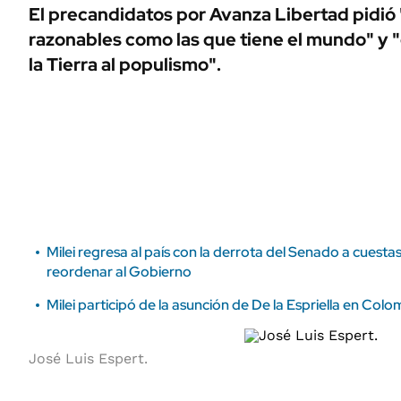
ÁMBITO DEBATE
El precandidatos por Avanza Libertad pidió 
Municipios
razonables como las que tiene el mundo" y "e
MEDIAKIT AMBITO DEBATE
URUGUAY
la Tierra al populismo".
Milei regresa al país con la derrota del Senado a cuest
reordenar al Gobierno
Milei participó de la asunción de De la Espriella en Colo
José Luis Espert.