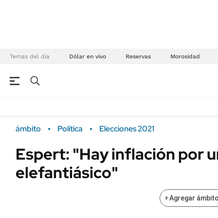
Temas del día
Dólar en vivo
Reservas
Morosidad
NEGOCIOS
ÚLTIMAS NOTICIAS
Especiales Ámbito
ECONOMÍA
ámbito
Política
Elecciones 2021
Real Estate
Banco de Datos
Espert: "Hay inflación por 
Sustentabilidad
Campo
elefantiásico"
Seguros
FINANZAS
ENERGY REPORT
Dólar
+
Agregar ámbito
POLÍTICA
Mercados
Nacional