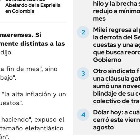
hilo y la brecha 
Abelardo de la Espriella
redujo a mínimo
en Colombia
mes
Milei regresa al
onaerenses. Si
la derrota del 
mente distintas a las
cuestas y una 
que busca reord
dijo.
Gobierno
 a fin de mes", sino
Otro sindicato 
bajo".
una cláusula gat
sumó una noved
blindaje de su 
la alta inflación y un
colectivo de tr
uestos".
Dólar hoy: a cu
 haciendo", expuso el
cerró este vier
agosto
 tamaño elefantiásico
ón".