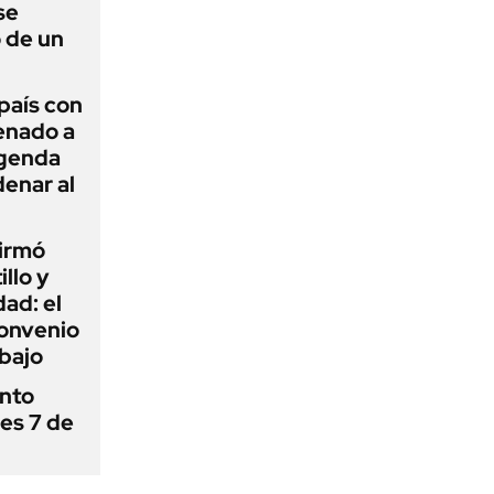
se
 de un
 país con
Senado a
agenda
enar al
firmó
illo y
ad: el
convenio
abajo
ánto
nes 7 de