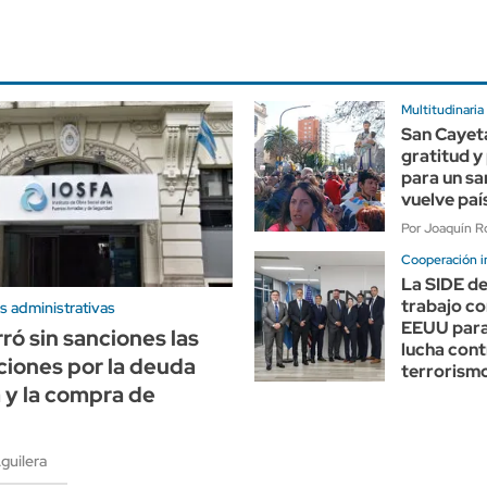
Multitudinaria
San Cayet
gratitud y
para un sa
vuelve paí
Por Joaquín Ro
Cooperación i
La SIDE de
trabajo co
s administrativas
EEUU para 
ró sin sanciones las
lucha cont
ciones por la deuda
terrorism
a y la compra de
guilera