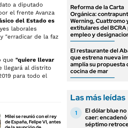
dato a diputado
Reforma de la Carta
por el frente Avanza
Orgánica: contrapunt
ásico del Estado es
Werning, Cuattromo 
extitulares del BCRA 
eyes laborales
empleo y designacio
 "erradicar de la faz
El restaurante del A
que estrena nueva i
jo que
"quiere llevar
amplía su propuesta 
llegará al distrito
cocina de mar
019 para todo el
Las más leídas
El dólar blue no
Milei se reunió con el rey
caer: encadenó
de España, Felipe VI, antes
séptimo retroce
de la asunción de