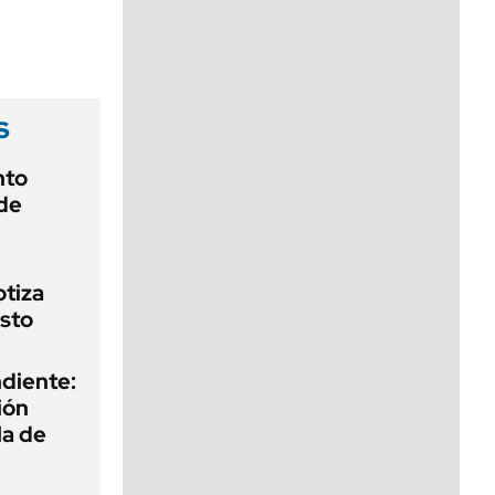
viernes de 10 a 18
s
nto
de
otiza
sto
diente:
ión
la de