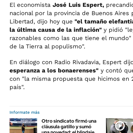
El economista
José
Luis Espert,
precandi
nacional por la provincia de Buenos Aires 
Libertad, dijo hoy que
"el tamaño elefanti
la última causa de la inflación"
y pidió "l
razonables como las que tiene el mundo" y
de la Tierra al populismo".
En diálogo con Radio Rivadavia, Espert di
esperanza a los bonaerenses"
y contó que 
con "la misma propuesta que hicimos en 2
país".
Informate más
Otro sindicato firmó una
cláusula gatillo y sumó
una novedad: el blindaje