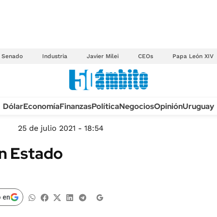
Senado
Industria
Javier Milei
CEOs
Papa León XIV
Anuario autos 2026
Dólar
Economía
Finanzas
Política
Negocios
Opinión
Uruguay
TECNOLOGÍA
NOVEDADES FISCA
MÉXICO
25 de julio 2021 - 18:54
EDICTOS JUDICIAL
OPINIÓN
un Estado
MULTAS
MUNDO
LICITACIONES
INFORMACIÓN GENERAL
CUADROS TARIFAR
ESPECTÁCULOS
 en
RECALL
DEPORTES