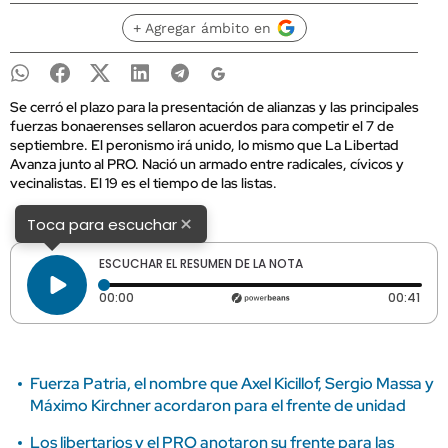
+ Agregar ámbito en
Se cerró el plazo para la presentación de alianzas y las principales
fuerzas bonaerenses sellaron acuerdos para competir el 7 de
septiembre. El peronismo irá unido, lo mismo que La Libertad
Avanza junto al PRO. Nació un armado entre radicales, cívicos y
vecinalistas. El 19 es el tiempo de las listas.
×
Toca para escuchar
ESCUCHAR EL RESUMEN DE LA NOTA
Tiempo transcurrido: 0 segundos
Dura
00:00
00:41
Fuerza Patria, el nombre que Axel Kicillof, Sergio Massa y
Máximo Kirchner acordaron para el frente de unidad
Los libertarios y el PRO anotaron su frente para las