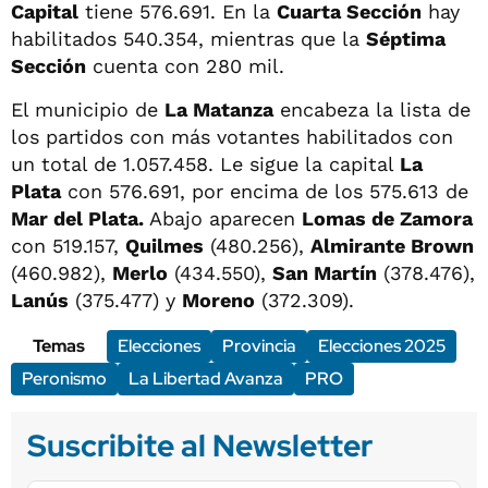
Capital
tiene 576.691. En la
Cuarta Sección
hay
habilitados 540.354, mientras que la
Séptima
Sección
cuenta con 280 mil.
El municipio de
La Matanza
encabeza la lista de
los partidos con más votantes habilitados con
un total de 1.057.458. Le sigue la capital
La
Plata
con 576.691, por encima de los 575.613 de
Mar del Plata.
Abajo aparecen
Lomas de Zamora
con 519.157,
Quilmes
(480.256),
Almirante Brown
(460.982),
Merlo
(434.550),
San Martín
(378.476),
Lanús
(375.477) y
Moreno
(372.309).
Temas
Elecciones
Provincia
Elecciones 2025
Peronismo
La Libertad Avanza
PRO
Suscribite al Newsletter