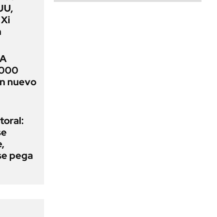
UU,
 Xi
n
RA
.000
un nuevo
oral:
se
,
se pega