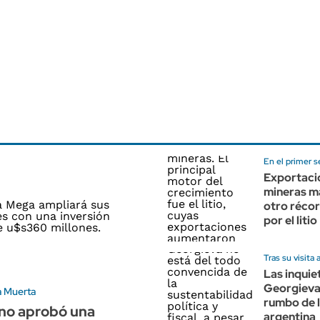
En el primer 
Exportaci
mineras m
otro récor
por el litio
Tras su visita a
Las inquie
Georgieva
a Muerta
rumbo de 
rno aprobó una
argentina