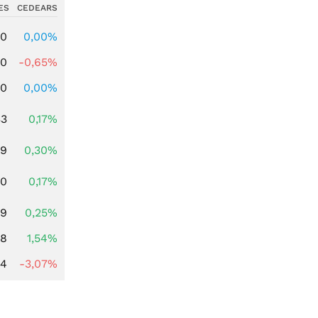
ES
CEDEARS
00
0,00%
00
-0,65%
00
0,00%
33
0,17%
59
0,30%
00
0,17%
99
0,25%
68
1,54%
44
-3,07%