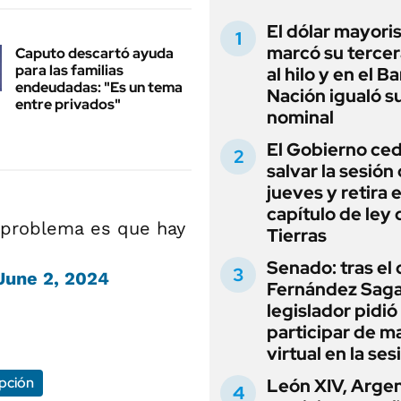
El dólar mayori
marcó su tercer
Caputo descartó ayuda
para las familias
al hilo y en el B
endeudadas: "Es un tema
Nación igualó s
entre privados"
nominal
El Gobierno ce
salvar la sesión
jueves y retira e
capítulo de ley 
 problema es que hay
Tierras
Senado: tras el
June 2, 2024
Fernández Sagas
legislador pidió
participar de m
virtual en la ses
pción
León XIV, Argen