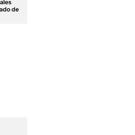
ñales
gado de