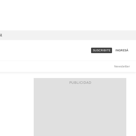
il
SUSCRIBITE
INGRESÁ
SUMATE A LA COMUNIDAD
Newsletter
DE ÁMBITO
LES
ACCESO FULL - $1.800/MES
ES
CORPORATIVO - CONSULTAR
Si tenés dudas comunicate
con nosotros a
IOS
suscripciones@ambito.com.ar
Llamanos al (54) 11 4556-
9147/48 o
al (54) 11 4449-3256 de lunes a