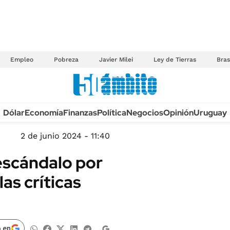
Empleo
Pobreza
Javier Milei
Ley de Tierras
Bras
Anuario autos 2026
Dólar
Economía
Finanzas
Política
Negocios
Opinión
Uruguay
TECNOLOGÍA
NOVEDADES FISCA
MÉXICO
2 de junio 2024 - 11:40
EDICTOS JUDICIAL
OPINIÓN
escándalo por
MULTAS
MUNDO
las críticas
LICITACIONES
INFORMACIÓN GENERAL
CUADROS TARIFAR
ESPECTÁCULOS
RECALL
DEPORTES
 en