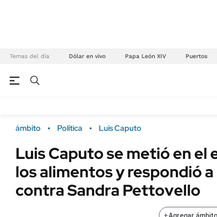
Temas del día
Dólar en vivo
Papa León XIV
Puertos
NEGOCIOS
ÚLTIMAS NOTICIAS
Especiales Ámbito
ECONOMÍA
ámbito
Política
Luis Caputo
Real Estate
Banco de Datos
Luis Caputo se metió en el 
Sustentabilidad
Campo
los alimentos y respondió a 
Seguros
FINANZAS
ENERGY REPORT
contra Sandra Pettovello
Dólar
POLÍTICA
Mercados
+
Agregar ámbito
Nacional