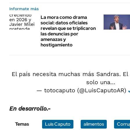
Informate más
La mora como drama
social: datos oficiales
revelan que se triplicaron
las denuncias por
amenazas y
hostigamiento
El país necesita muchas más Sandras. El
solo una…
— totocaputo (@LuisCaputoAR)
En desarrollo.-
Temas
Luis Caputo
alimentos
Corru