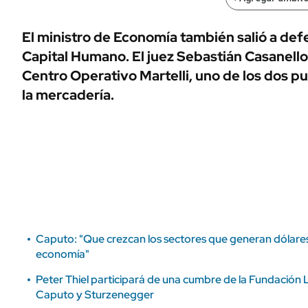
ÁMBITO DEBATE
Municipios
MEDIAKIT AMBITO DEBATE
El ministro de Economía también salió a def
URUGUAY
Capital Humano. El juez Sebastián Casanello s
Centro Operativo Martelli, uno de los dos p
la mercadería.
Caputo: "Que crezcan los sectores que generan dólares 
economía"
Peter Thiel participará de una cumbre de la Fundación 
Caputo y Sturzenegger