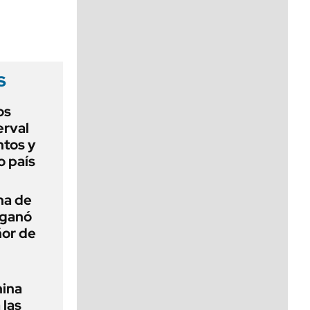
viernes de 10 a 18
s
os
erval
ntos y
o país
na de
 ganó
ñor de
hina
 las