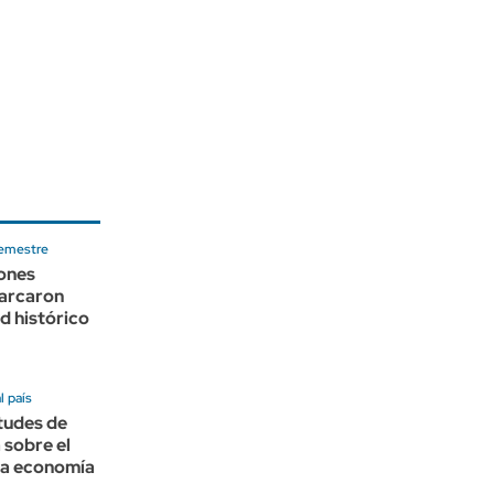
semestre
ones
arcaron
d histórico
l país
tudes de
 sobre el
la economía