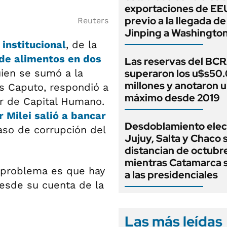
exportaciones de EE
previo a la llegada de
Reuters
Jinping a Washingto
institucional
, de la
 de alimentos en dos
Las reservas del BC
uien se sumó a la
superaron los u$s50
millones y anotaron 
is Caputo, respondió a
máximo desde 2019
lar de Capital Humano.
r Milei salió a bancar
Desdoblamiento elect
aso de corrupción del
Jujuy, Salta y Chaco 
distancian de octubre
mientras Catamarca 
 problema es que hay
a las presidenciales
esde su cuenta de la
Las más leídas