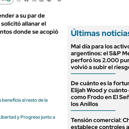
ANUARIO 2025
LIFESTYLE
EDICIÓN IMPRESA
AUTOS
ender a su par de
olicitó allanar el
Últimas noticia
untos donde se acopió
Mal día para los activ
argentinos: el S&P M
perforó los 2.000 pu
volvió a subir el riesg
De cuánto es la fortu
Elijah Wood y cuánto
como Frodo en El Se
beneficia al resto de la
los Anillos
Libertad y Progreso junto a
Tensión comercial: C
establece controles a