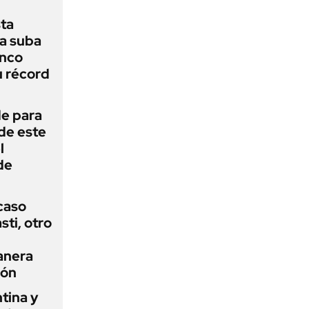
sta
a suba
anco
u récord
de para
 de este
l
de
 caso
ti, otro
anera
ión
tina y