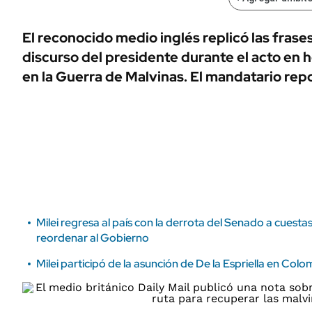
ÁMBITO DEBATE
Municipios
MEDIAKIT AMBITO DEBATE
El reconocido medio inglés replicó las frase
URUGUAY
discurso del presidente durante el acto en 
en la Guerra de Malvinas. El mandatario repo
Milei regresa al país con la derrota del Senado a cuest
reordenar al Gobierno
Milei participó de la asunción de De la Espriella en Colo