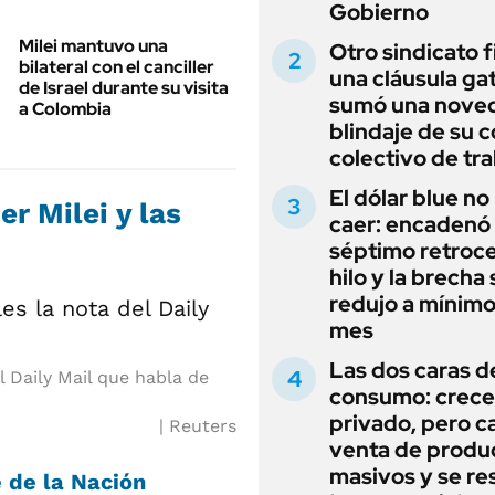
Gobierno
Milei mantuvo una
Otro sindicato 
bilateral con el canciller
una cláusula gat
de Israel durante su visita
sumó una noved
a Colombia
blindaje de su 
colectivo de tr
El dólar blue no
er Milei y las
caer: encadenó
séptimo retroce
hilo y la brecha 
redujo a mínimo
mes
Las dos caras d
l Daily Mail que habla de
consumo: crece 
privado, pero ca
Reuters
venta de produ
masivos y se res
 de la Nación