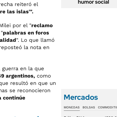
humor social
echa reiteró el
 las islas'".
ilei por el "
reclamo
 "
palabras en foros
ealidad
". Lo que llamó
reposteó la nota en
a guerra en la que
49 argentinos,
como
que resultó en que un
inas se reconocieron
Mercados
a continúe
MONEDAS
BOLSAS
COMMODITI