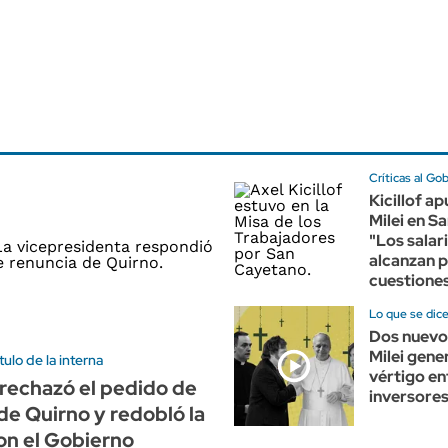
Críticas al Go
Kicillof a
Milei en S
"Los salar
alcanzan p
cuestiones
Lo que se dic
Dos nuevo
Milei gene
ulo de la interna
vértigo en
l rechazó el pedido de
inversore
de Quirno y redobló la
on el Gobierno