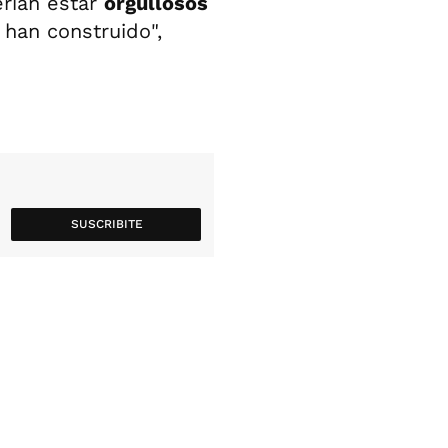
erían estar
orgullosos
han construido",
SUSCRIBITE