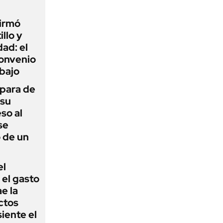
firmó
illo y
ad: el
convenio
abajo
 para de
 su
so al
se
 de un
el
el gasto
e la
ctos
iente el