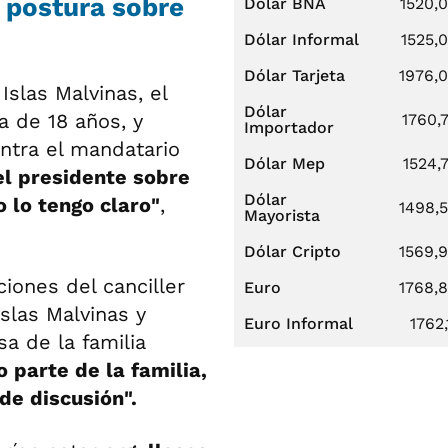
u postura sobre
Dólar BNA
1520,
Dólar Informal
1525,
Dólar Tarjeta
1976,
Islas Malvinas, el
Dólar
a de 18 años, y
1760,
Importador
ontra el mandatario
Dólar Mep
1524,
el presidente sobre
Dólar
 lo tengo claro"
,
1498,
Mayorista
Dólar Cripto
1569,
ciones del canciller
Euro
1768,
 Islas Malvinas y
Euro Informal
1762,
a de la familia
 parte de la familia,
de discusión".