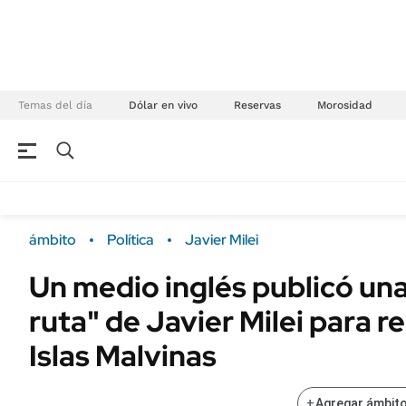
Temas del día
Dólar en vivo
Reservas
Morosidad
NEGOCIOS
ÚLTIMAS NOTICIAS
Especiales Ámbito
ECONOMÍA
ámbito
Política
Javier Milei
Real Estate
Banco de Datos
Un medio inglés publicó una
Sustentabilidad
Campo
ruta" de Javier Milei para r
Seguros
FINANZAS
ENERGY REPORT
Islas Malvinas
Dólar
POLÍTICA
Mercados
+
Agregar ámbito
Nacional