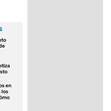
viernes de 10 a 18
s
nto
de
otiza
sto
os en
 los
cómo