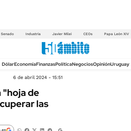
Senado
Industria
Javier Milei
CEOs
Papa León XIV
Anuario autos 2026
Dólar
Economía
Finanzas
Política
Negocios
Opinión
Uruguay
TECNOLOGÍA
NOVEDADES FISCA
MÉXICO
6 de abril 2024 - 15:51
EDICTOS JUDICIAL
OPINIÓN
 "hoja de
MULTAS
MUNDO
ecuperar las
LICITACIONES
INFORMACIÓN GENERAL
CUADROS TARIFAR
ESPECTÁCULOS
RECALL
DEPORTES
 en