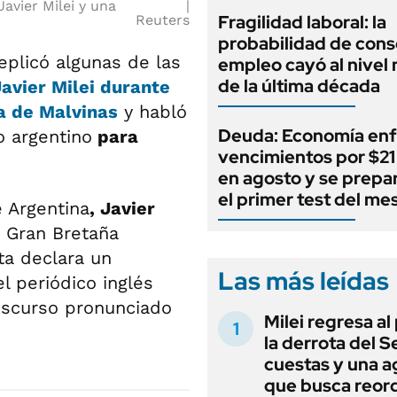
Javier Milei y una
Fragilidad laboral: la
Reuters
probabilidad de cons
eplicó algunas de las
empleo cayó al nivel
de la última década
avier Milei durante
ra de Malvinas
y habló
Deuda: Economía enf
o argentino
para
vencimientos por $21 
en agosto y se prepa
el primer test del me
e Argentina
, Javier
 Gran Bretaña
ta declara un
Las más leídas
l periódico inglés
discurso pronunciado
Milei regresa al
la derrota del 
cuestas y una 
que busca reord