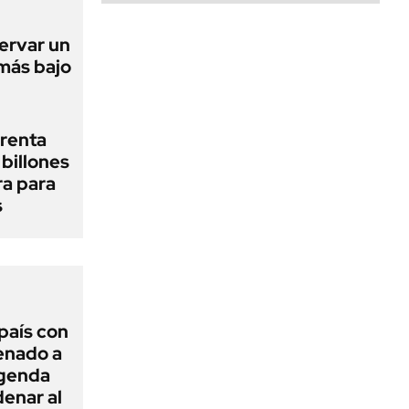
ervar un
 más bajo
renta
billones
ra para
s
 país con
Senado a
agenda
enar al