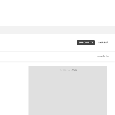
SUSCRIBITE
INGRESÁ
SUMATE A LA COMUNIDAD
Newsletter
DE ÁMBITO
LES
ACCESO FULL - $1.800/MES
ES
CORPORATIVO - CONSULTAR
Si tenés dudas comunicate
con nosotros a
IOS
suscripciones@ambito.com.ar
Llamanos al (54) 11 4556-
9147/48 o
al (54) 11 4449-3256 de lunes a