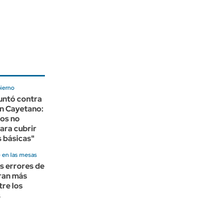
bierno
puntó contra
an Cayetano:
ios no
ara cubrir
 básicas"
e en las mesas
s errores de
ran más
tre los
s