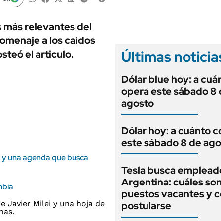
ANUARIO 2025
LIFESTYLE
EDICIÓN IMPRESA
AUTOS
s más relevantes del
homenaje a los caídos
Últimas noticia
steó el articulo.
Dólar blue hoy: a cuá
opera este sábado 8 
agosto
Dólar hoy: a cuánto c
este sábado 8 de ago
as y una agenda que busca
Tesla busca emplead
Argentina: cuáles son
mbia
puestos vacantes y 
postularse