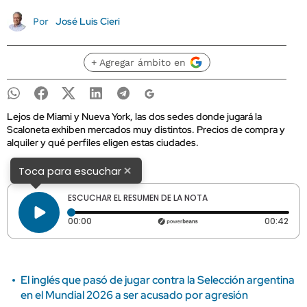
José Luis Cieri
Por
+ Agregar ámbito en
Lejos de Miami y Nueva York, las dos sedes donde jugará la
Scaloneta exhiben mercados muy distintos. Precios de compra y
alquiler y qué perfiles eligen estas ciudades.
×
Toca para escuchar
ESCUCHAR EL RESUMEN DE LA NOTA
Tiempo transcurrido: 0 segundos
Dura
00:00
00:42
El inglés que pasó de jugar contra la Selección argentina
en el Mundial 2026 a ser acusado por agresión