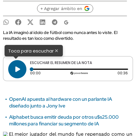
+ Agregar ámbito en
La IA imaginó al ídolo de fútbol como nunca antes lo viste. El
resultado es tan loco como divertido.
×
Toca para escuchar
ESCUCHAR EL RESUMEN DE LA NOTA
Tiempo transcurrido: 0 segundos
Dura
00:00
00:36
OpenAI apuesta al hardware con un parlante IA
diseñado junto a Jony Ive
Alphabet busca emitir deuda por otros u$s25.000
millones para financiar su segmento de IA