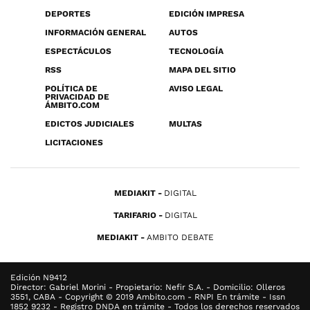
DEPORTES
EDICIÓN IMPRESA
INFORMACIÓN GENERAL
AUTOS
ESPECTÁCULOS
TECNOLOGÍA
RSS
MAPA DEL SITIO
POLÍTICA DE
AVISO LEGAL
PRIVACIDAD DE
ÁMBITO.COM
EDICTOS JUDICIALES
MULTAS
LICITACIONES
MEDIAKIT
DIGITAL
TARIFARIO
DIGITAL
MEDIAKIT
AMBITO DEBATE
Edición N9412
Director: Gabriel Morini - Propietario: Nefir S.A. - Domicilio: Olleros
3551, CABA - Copyright © 2019 Ambito.com - RNPI En trámite - Issn
1852 9232 - Registro DNDA en trámite - Todos los derechos reservados