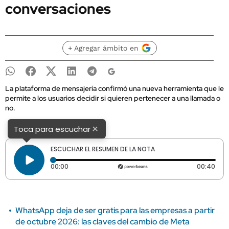
conversaciones
+ Agregar ámbito en
La plataforma de mensajería confirmó una nueva herramienta que le
permite a los usuarios decidir si quieren pertenecer a una llamada o
no.
×
Toca para escuchar
ESCUCHAR EL RESUMEN DE LA NOTA
Tiempo transcurrido: 0 segundos
Dura
00:00
00:40
WhatsApp deja de ser gratis para las empresas a partir
de octubre 2026: las claves del cambio de Meta