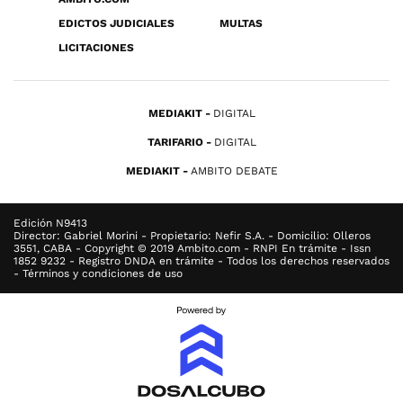
EDICTOS JUDICIALES
MULTAS
LICITACIONES
MEDIAKIT
DIGITAL
TARIFARIO
DIGITAL
MEDIAKIT
AMBITO DEBATE
Edición N9413
Director: Gabriel Morini - Propietario: Nefir S.A. - Domicilio: Olleros
3551, CABA - Copyright © 2019 Ambito.com - RNPI En trámite - Issn
1852 9232 - Registro DNDA en trámite - Todos los derechos reservados
- Términos y condiciones de uso