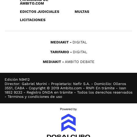
ÁMBITO.COM
EDICTOS JUDICIALES
MULTAS
LICITACIONES
MEDIAKIT
DIGITAL
TARIFARIO
DIGITAL
MEDIAKIT
AMBITO DEBATE
Edición N9412
Director: Gabriel Morini - Propietario: Nefir S.A. - Domicilio: Olleros
3551, CABA - Copyright © 2019 Ambito.com - RNPI En trámite - Issn
1852 9232 - Registro DNDA en trámite - Todos los derechos reservados
- Términos y condiciones de uso