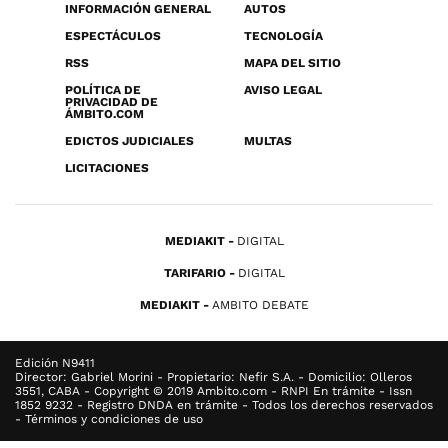
INFORMACIÓN GENERAL
AUTOS
ESPECTÁCULOS
TECNOLOGÍA
RSS
MAPA DEL SITIO
POLÍTICA DE
AVISO LEGAL
PRIVACIDAD DE
ÁMBITO.COM
EDICTOS JUDICIALES
MULTAS
LICITACIONES
MEDIAKIT
DIGITAL
TARIFARIO
DIGITAL
MEDIAKIT
AMBITO DEBATE
Edición N9411
Director: Gabriel Morini - Propietario: Nefir S.A. - Domicilio: Olleros
3551, CABA - Copyright © 2019 Ambito.com - RNPI En trámite - Issn
1852 9232 - Registro DNDA en trámite - Todos los derechos reservados
- Términos y condiciones de uso